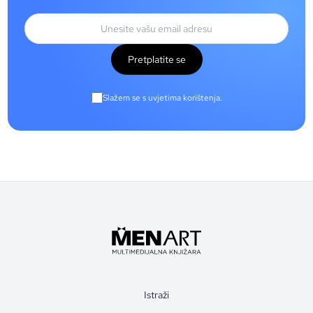
Pretplatite se
Slažem se s uvjetima korištenja.
Istraži