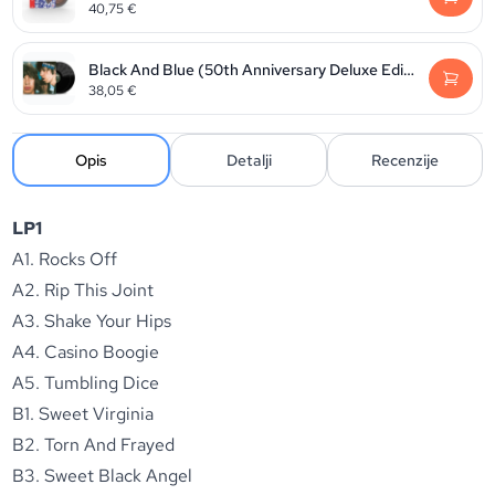
40,75
€
Black And Blue (50th Anniversary Deluxe Edition 2025)
38,05
€
Opis
Detalji
Recenzije
LP1
A1. Rocks Off
A2. Rip This Joint
A3. Shake Your Hips
A4. Casino Boogie
A5. Tumbling Dice
B1. Sweet Virginia
B2. Torn And Frayed
B3. Sweet Black Angel