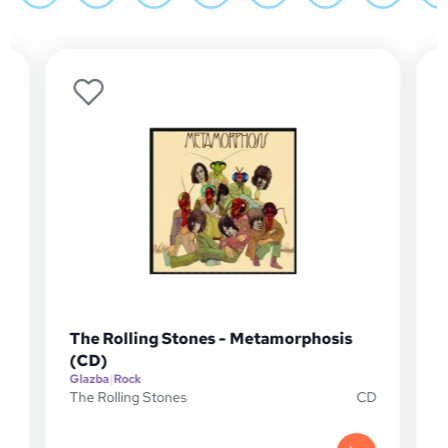
The Rolling Stones - Metamorphosis
)
(CD)
Glazba
|
Rock
G
The Rolling Stones
CD
T
P