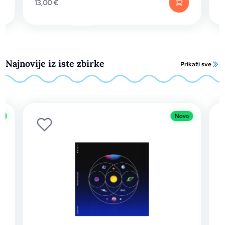
13,00
€
1
Najnovije iz iste zbirke
Prikaži sve
o
Novo