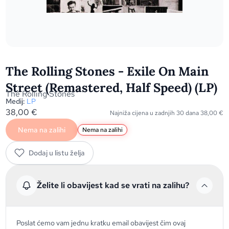
The Rolling Stones - Exile On Main
Street (Remastered, Half Speed) (LP)
The Rolling Stones
Medij:
LP
38,00
€
Najniža cijena u zadnjih 30 dana
38,00
€
Nema na zalihi
Nema na zalihi
Dodaj u listu želja
Želite li obavijest kad se vrati na zalihu?
Poslat ćemo vam jednu kratku email obavijest čim ovaj