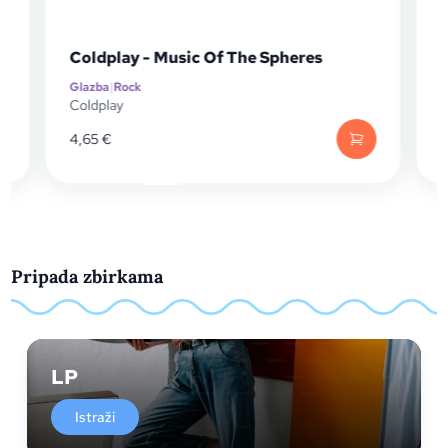
Coldplay - Music Of The Spheres
Glazba
|
Rock
G
P
Coldplay
D
4,65
€
Pripada zbirkama
LP
Istraži