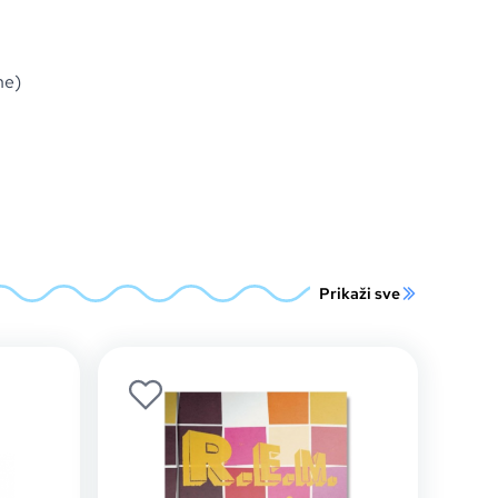
ne)
Prikaži sve