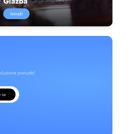
Glazba
Istraži
skluzivne ponude!
e se