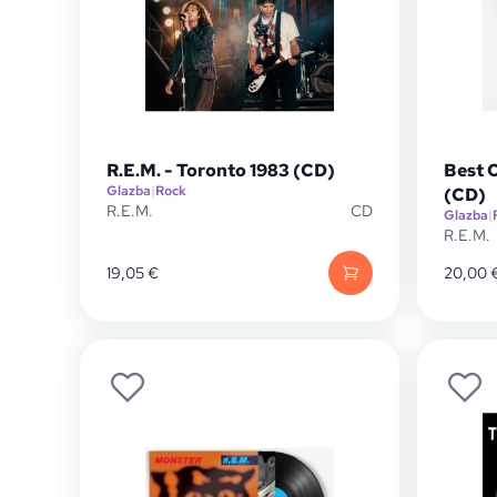
R.E.M. - Toronto 1983 (CD)
Best 
Glazba
|
Rock
(CD)
R.E.M.
CD
Glazba
|
R.E.M.
19,05
€
20,00