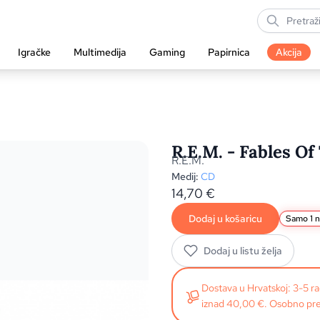
Igračke
Multimedija
Gaming
Papirnica
Akcija
R.E.M. - Fables O
R.E.M.
Medij:
CD
14,70
€
Dodaj u košaricu
Samo 1 n
Dodaj u listu želja
Dostava u Hrvatskoj: 3-5 
iznad 40,00 €. Osobno pre