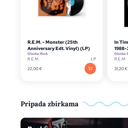
R.E.M. - Monster (25th
In Tim
Anniversary Edt. Vinyl) (LP)
1988-
Glazba
|
Rock
Glazba
|
R.E.M.
LP
R.E.M.
22,00
€
31,20
€
Pripada zbirkama