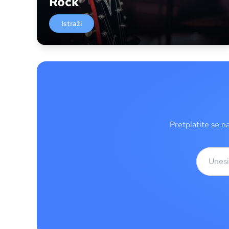
Rock
Istraži
Pretplatite se n