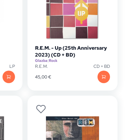
R.E.M. - Up (25th Anniversary
2023) (CD + BD)
Glazba
|
Rock
LP
R.E.M.
CD + BD
45,00
€