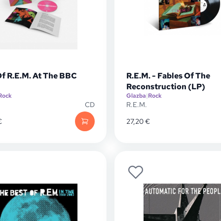
Of R.E.M. At The BBC
R.E.M. - Fables Of The
Reconstruction (LP)
Rock
Glazba
|
Rock
CD
R.E.M.
€
27,20
€