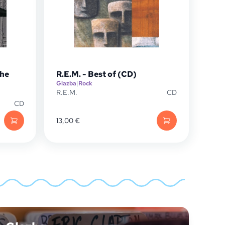
The
R.E.M. - Best of (CD)
Glazba
|
Rock
R.E.M.
CD
CD
13,00
€