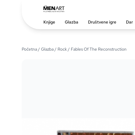
Knjige
Glazba
Društvene igre
Dar
Početna
/
Glazba
/
Rock
/ Fables Of The Reconstruction