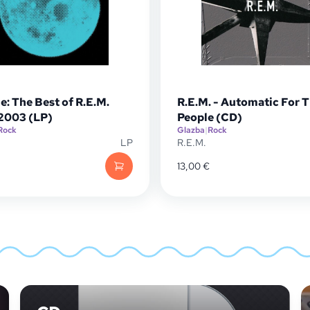
e: The Best of R.E.M.
R.E.M. - Automatic For 
2003 (LP)
People (CD)
Rock
Glazba
|
Rock
LP
R.E.M.
13,00
€