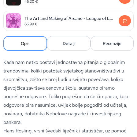
46,20
€
The Art and Making of Arcane - League of Legends
65,99
€
Opis
Detalji
Recenzije
Kada nam netko postavi jednostavna pitanja o globalnim
trendovima: koliki postotak svjetskog stanovništva živi u
siromaštvu, zašto se broj ljudi u svijetu povećava, koliko
djevojčica završava osnovnu školu, sustavno biramo
pogrešne odgovore. Toliko pogrešne da će čimpanza, koja
odgovore bira nasumice, uvijek bolje pogoditi od učitelja,
novinara, dobitnika Nobelove nagrade ili investicijskog
bankara.
Hans Rosling, vrsni švedski liječnik i statističar, uz pomoć