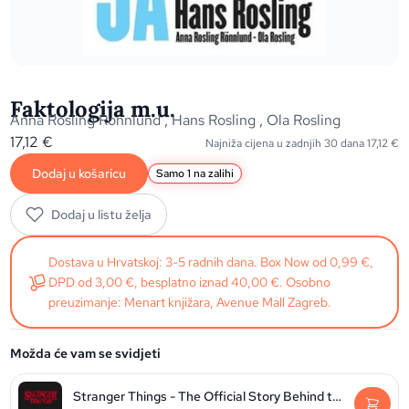
Faktologija m.u.
Anna Rosling Ronnlund
,
Hans Rosling
,
Ola Rosling
17,12
€
Najniža cijena u zadnjih 30 dana
17,12
€
Dodaj u košaricu
Samo 1 na zalihi
Dodaj u listu želja
Dostava u Hrvatskoj: 3-5 radnih dana. Box Now od 0,99 €,
DPD od 3,00 €, besplatno iznad 40,00 €. Osobno
preuzimanje: Menart knjižara, Avenue Mall Zagreb.
Možda će vam se svidjeti
Stranger Things - The Official Story Behind the Legendary Series