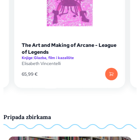
The Art and Making of Arcane - League
of Legends
Knjige
|
Glazba, film i kazalište
K
Elisabeth Vincentelli
M
65,99
€
1
Pripada zbirkama