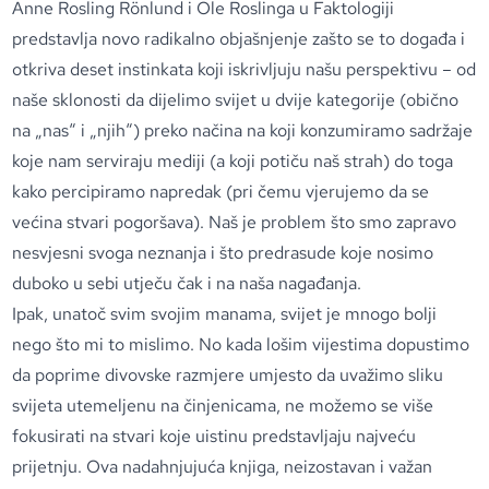
Anne Rosling Rönlund i Ole Roslinga u Faktologiji
predstavlja novo radikalno objašnjenje zašto se to događa i
otkriva deset instinkata koji iskrivljuju našu perspektivu – od
naše sklonosti da dijelimo svijet u dvije kategorije (obično
na „nas“ i „njih“) preko načina na koji konzumiramo sadržaje
koje nam serviraju mediji (a koji potiču naš strah) do toga
kako percipiramo napredak (pri čemu vjerujemo da se
većina stvari pogoršava). Naš je problem što smo zapravo
nesvjesni svoga neznanja i što predrasude koje nosimo
duboko u sebi utječu čak i na naša nagađanja.
Ipak, unatoč svim svojim manama, svijet je mnogo bolji
nego što mi to mislimo. No kada lošim vijestima dopustimo
da poprime divovske razmjere umjesto da uvažimo sliku
svijeta utemeljenu na činjenicama, ne možemo se više
fokusirati na stvari koje uistinu predstavljaju najveću
prijetnju. Ova nadahnjujuća knjiga, neizostavan i važan