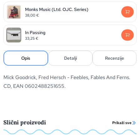
Monks Music (Ltd. OJC. Series)
38,00
€
In Passing
33,25
€
Opis
Detalji
Recenzije
Mick Goodrick, Fred Hersch - Feebles, Fables And Ferns.
CD, EAN 0602488251655.
Slični proizvodi
Prikaži sve