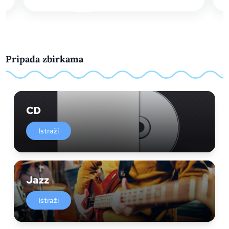
Pripada zbirkama
CD
Istraži
Jazz
Istraži