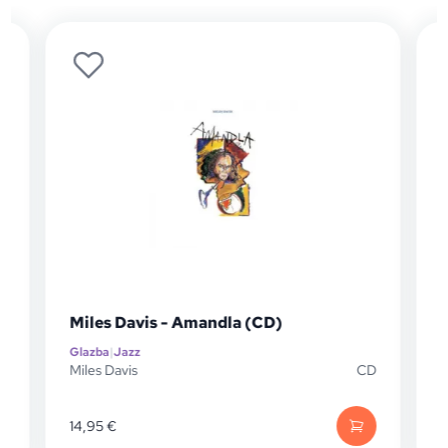
Miles Davis - Amandla (CD)
Glazba
|
Jazz
G
D
Miles Davis
CD
M
14,95
€