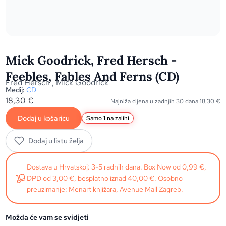
Mick Goodrick, Fred Hersch -
Feebles, Fables And Ferns (CD)
Fred Hersch
,
Mick Goodrick
Medij:
CD
18,30
€
Najniža cijena u zadnjih 30 dana
18,30
€
Dodaj u košaricu
Samo 1 na zalihi
Dodaj u listu želja
Dostava u Hrvatskoj: 3-5 radnih dana. Box Now od 0,99 €,
DPD od 3,00 €, besplatno iznad 40,00 €. Osobno
preuzimanje: Menart knjižara, Avenue Mall Zagreb.
Možda će vam se svidjeti