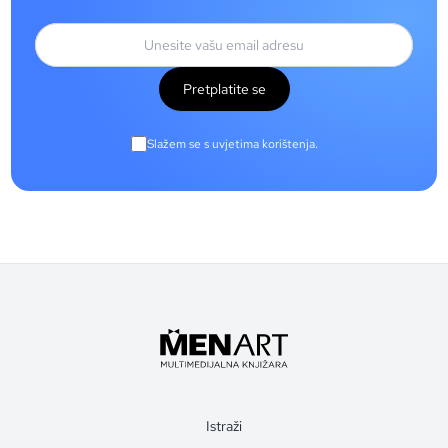
Pretplatite se
Slažem se s uvjetima korištenja.
Istraži