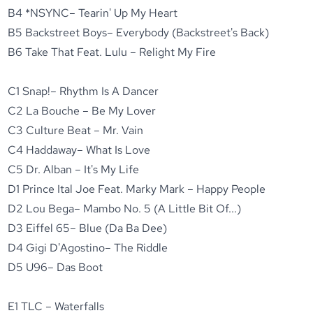
B4 *NSYNC– Tearin' Up My Heart
B5 Backstreet Boys– Everybody (Backstreet's Back)
B6 Take That Feat. Lulu – Relight My Fire
C1 Snap!– Rhythm Is A Dancer
C2 La Bouche – Be My Lover
C3 Culture Beat – Mr. Vain
C4 Haddaway– What Is Love
C5 Dr. Alban – It's My Life
D1 Prince Ital Joe Feat. Marky Mark – Happy People
D2 Lou Bega– Mambo No. 5 (A Little Bit Of...)
D3 Eiffel 65– Blue (Da Ba Dee)
D4 Gigi D'Agostino– The Riddle
D5 U96– Das Boot
E1 TLC – Waterfalls