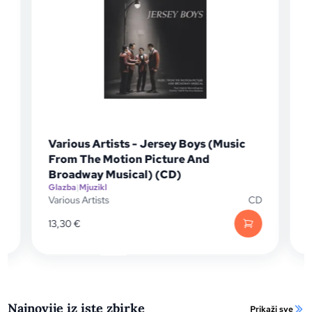
 (Music
Various Artists - Clubfete 90er Vol.2
d
(60 Club & Party Hits Of The 90's) (CD)
Glazba
|
Elektronska glazba
Various Artists
C
CD
14,95
€
Najnovije iz iste zbirke
Prikaži sve