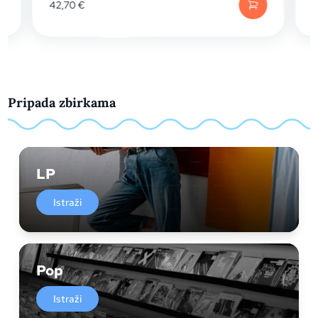
42,70
€
Pripada zbirkama
LP
Istraži
Pop
Istraži