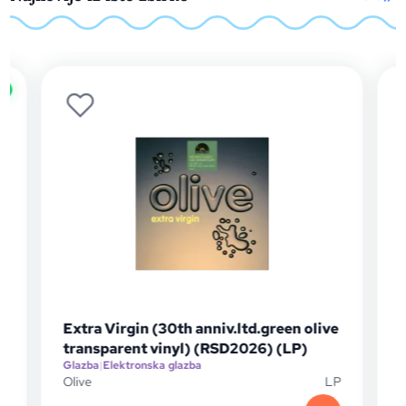
green olive
Portishead - Roseland NYC Live (25th
) (LP)
Anniversary Edition 2024) (LP)
Glazba
|
Elektronska glazba
LP
Portishead
L