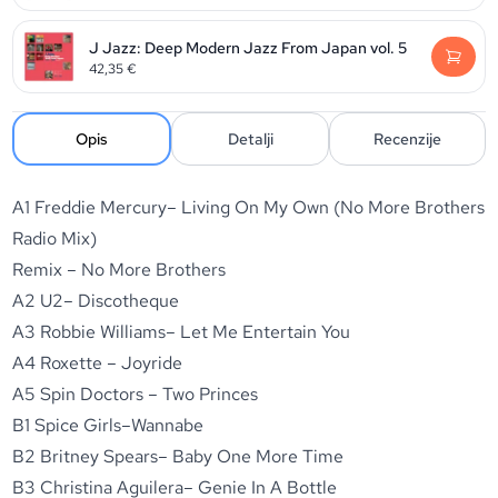
J Jazz: Deep Modern Jazz From Japan vol. 5
42,35
€
Opis
Detalji
Recenzije
A1 Freddie Mercury– Living On My Own (No More Brothers
Radio Mix)
Remix – No More Brothers
A2 U2– Discotheque
A3 Robbie Williams– Let Me Entertain You
A4 Roxette – Joyride
A5 Spin Doctors – Two Princes
B1 Spice Girls–Wannabe
B2 Britney Spears– Baby One More Time
B3 Christina Aguilera– Genie In A Bottle