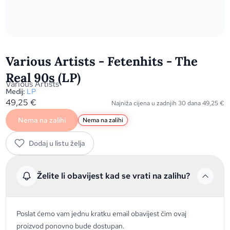
Various Artists - Fetenhits - The
Real 90s (LP)
Various Artists
Medij:
LP
49,25
€
Najniža cijena u zadnjih 30 dana
49,25
€
Nema na zalihi
Nema na zalihi
Dodaj u listu želja
Želite li obavijest kad se vrati na zalihu?
Poslat ćemo vam jednu kratku email obavijest čim ovaj
proizvod ponovno bude dostupan.