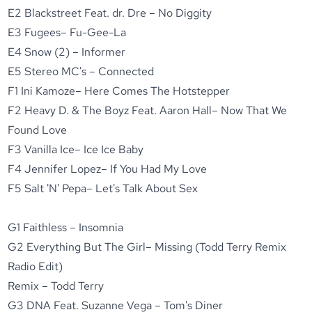
E2 Blackstreet Feat. dr. Dre – No Diggity
E3 Fugees– Fu-Gee-La
E4 Snow (2) – Informer
E5 Stereo MC's – Connected
F1 Ini Kamoze– Here Comes The Hotstepper
F2 Heavy D. & The Boyz Feat. Aaron Hall– Now That We
Found Love
F3 Vanilla Ice– Ice Ice Baby
F4 Jennifer Lopez– If You Had My Love
F5 Salt 'N' Pepa– Let's Talk About Sex
G1 Faithless – Insomnia
G2 Everything But The Girl– Missing (Todd Terry Remix
Radio Edit)
Remix – Todd Terry
G3 DNA Feat. Suzanne Vega – Tom's Diner