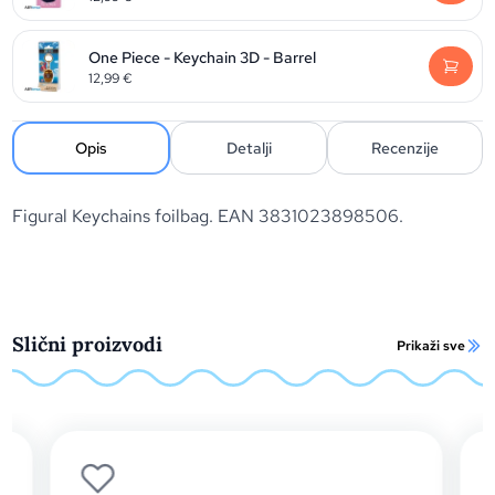
One Piece - Keychain 3D - Barrel
12,99
€
Opis
Detalji
Recenzije
Figural Keychains foilbag. EAN 3831023898506.
Slični proizvodi
Prikaži sve