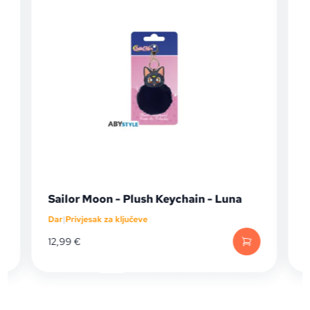
Sailor Moon - Plush Keychain - Luna
Dar
|
Privjesak za ključeve
D
12,99
€