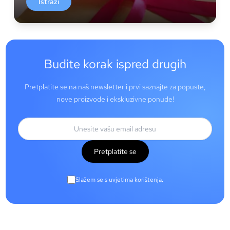
Istraži
Budite korak ispred drugih
Pretplatite se na naš newsletter i prvi saznajte za popuste,
nove proizvode i ekskluzivne ponude!
Pretplatite se
Slažem se s uvjetima korištenja.