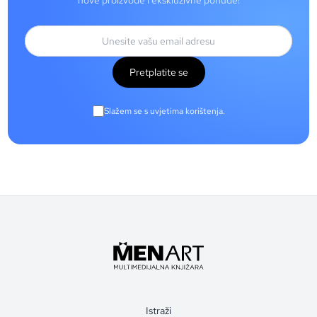
nove proizvode i ekskluzivne ponude!
Pretplatite se
Slažem se s uvjetima korištenja.
Istraži