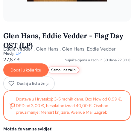
Glen Hans, Eddie Vedder - Flag Day
OST (LP)
Eddie Vedder
,
Glen Hans
,
Glen Hans, Eddie Vedder
Medij:
LP
27,87
€
Najniža cijena u zadnjih 30 dana
22,30
€
Dodaj u košaricu
Samo 1 na zalihi
Dodaj u listu želja
Dostava u Hrvatskoj: 3-5 radnih dana. Box Now od 0,99 €,
DPD od 3,00 €, besplatno iznad 40,00 €. Osobno
preuzimanje: Menart knjižara, Avenue Mall Zagreb.
Možda će vam se svidjeti