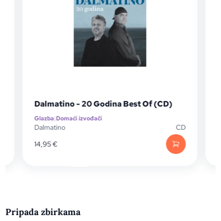
Dalmatino - 20 Godina Best Of (CD)
Glazba
|
Domaći izvođači
G
P
Dalmatino
CD
D
14,95
€
1
Pripada zbirkama