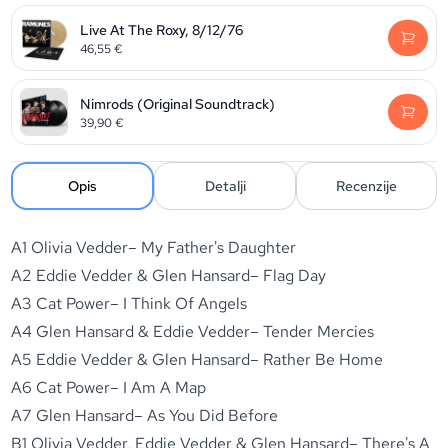
Live At The Roxy, 8/12/76
46,55
€
Nimrods (Original Soundtrack)
39,90
€
Opis
Detalji
Recenzije
A1 Olivia Vedder– My Father's Daughter
A2 Eddie Vedder & Glen Hansard– Flag Day
A3 Cat Power– I Think Of Angels
A4 Glen Hansard & Eddie Vedder– Tender Mercies
A5 Eddie Vedder & Glen Hansard– Rather Be Home
A6 Cat Power– I Am A Map
A7 Glen Hansard– As You Did Before
B1 Olivia Vedder, Eddie Vedder & Glen Hansard– There's A