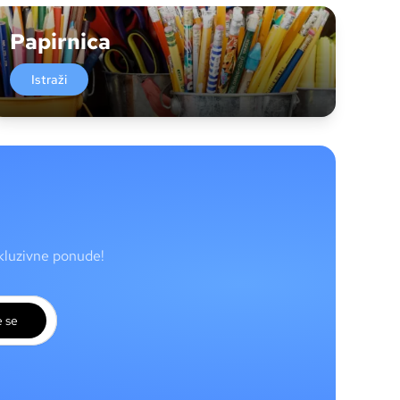
Papirnica
Istraži
skluzivne ponude!
e se