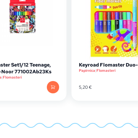
ster Set1/12 Teenage,
Keyroad Flomaster Duo-
Papirnica
|
Flomasteri
-Noor 771002Ab23Ks
a
|
Flomasteri
5,20
€