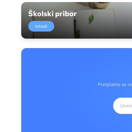
Školski pribor
Istraži
Pretplatite se n