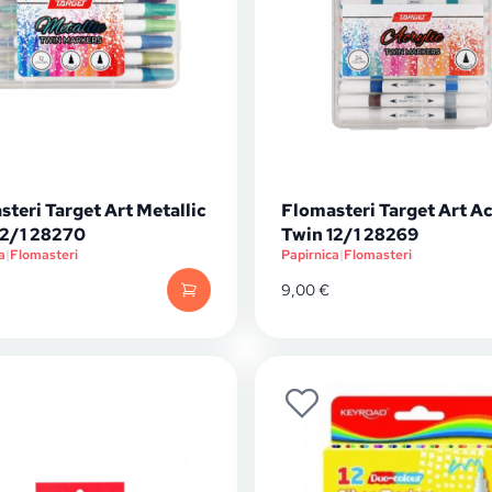
teri Target Art Metallic
Flomasteri Target Art Ac
12/1 28270
Twin 12/1 28269
a
|
Flomasteri
Papirnica
|
Flomasteri
9,00
€