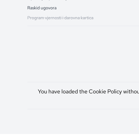
Raskid ugovora
Program vjernosti i darovna kartica
You have loaded the Cookie Policy witho