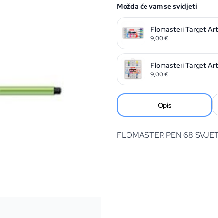
Možda će vam se svidjeti
Flomasteri Target Art
9,00
€
Flomasteri Target Art
9,00
€
Opis
FLOMASTER PEN 68 SVJET