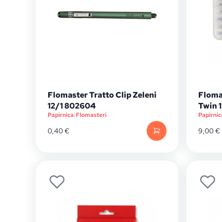
Flomaster Tratto Clip Zeleni
Flomas
12/1 802604
Twin 
Papirnica
|
Flomasteri
Papirnic
0,40
€
9,00
€