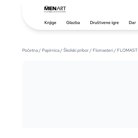
Knjige
Glazba
Društvene igre
Dar
Početna
/
Papirnica
/
Školski pribor
/
Flomasteri
/ FLOMAST