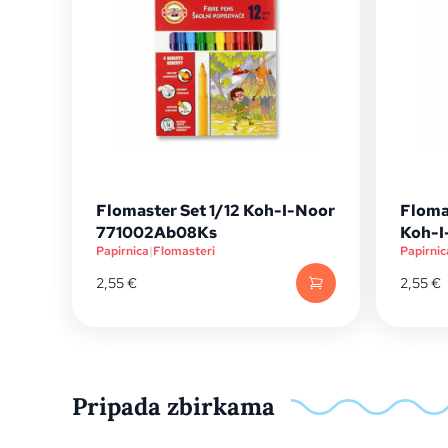
Flomaster Set 1/12 Koh-I-Noor
Floma
771002Ab08Ks
Koh-I
Papirnica
|
Flomasteri
Papirnic
2,55
€
2,55
€
Pripada zbirkama