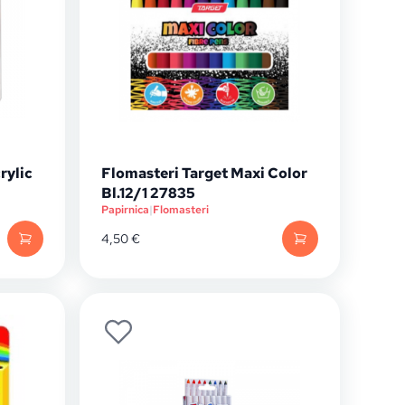
rylic
Flomasteri Target Maxi Color
Bl.12/1 27835
Papirnica
|
Flomasteri
4,50
€