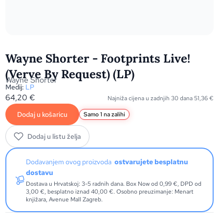
Wayne Shorter - Footprints Live!
(Verve By Request) (LP)
Wayne Shorter
Medij:
LP
64,20
€
Najniža cijena u zadnjih 30 dana
51,36
€
Dodaj u košaricu
Samo 1 na zalihi
Dodaj u listu želja
Dodavanjem ovog proizvoda
ostvarujete besplatnu
dostavu
Dostava u Hrvatskoj: 3-5 radnih dana. Box Now od 0,99 €, DPD od
3,00 €, besplatno iznad 40,00 €. Osobno preuzimanje: Menart
knjižara, Avenue Mall Zagreb.