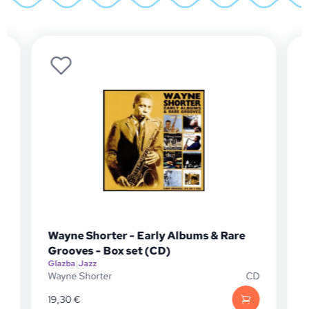
Wayne Shorter - Early Albums & Rare
Grooves - Box set (CD)
Glazba
|
Jazz
G
P
Wayne Shorter
CD
W
19,30
€