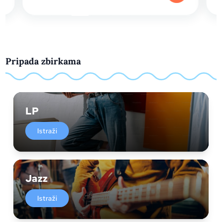
Pripada zbirkama
LP
Istraži
Jazz
Istraži