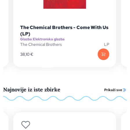
The Chemical Brothers - Come With Us
David
(LP)
Glazba
|
Elektronska glazba
Glazba
|
The Chemical Brothers
LP
David 
38,10
€
12,15
€
Najnovije iz iste zbirke
Prikaži sve