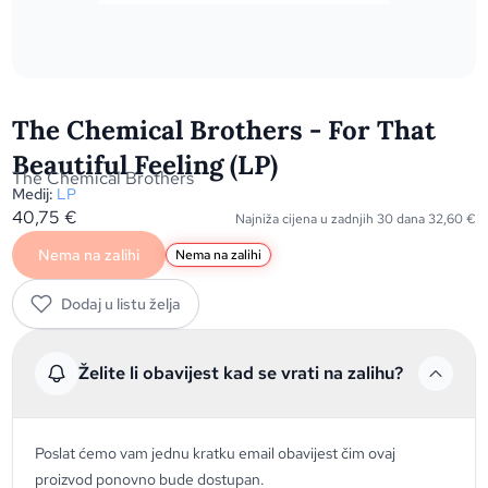
The Chemical Brothers - For That
Beautiful Feeling (LP)
The Chemical Brothers
Medij:
LP
40,75
€
Najniža cijena u zadnjih 30 dana
32,60
€
Nema na zalihi
Nema na zalihi
Dodaj u listu želja
Želite li obavijest kad se vrati na zalihu?
Poslat ćemo vam jednu kratku email obavijest čim ovaj
proizvod ponovno bude dostupan.