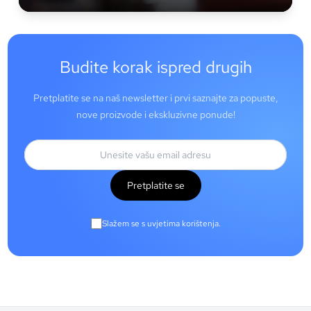
Budite korak ispred drugih
Pretplatite se na naš newsletter i prvi saznajte za popuste,
nove proizvode i ekskluzivne ponude!
Pretplatite se
Slažem se s uvjetima korištenja.