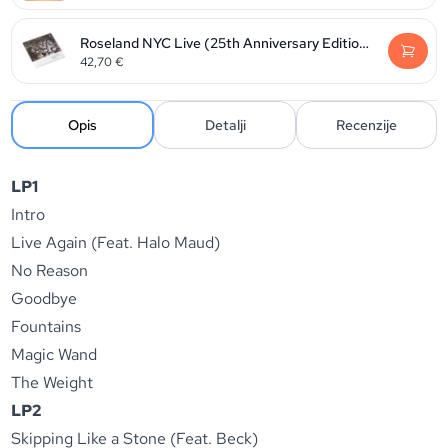
Roseland NYC Live (25th Anniversary Edition 2024)
42,70
€
Opis
Detalji
Recenzije
LP1
Intro
Live Again (Feat. Halo Maud)
No Reason
Goodbye
Fountains
Magic Wand
The Weight
LP2
Skipping Like a Stone (Feat. Beck)