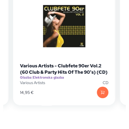
Various Artists - Clubfete 90er Vol.2
Rudim
(60 Club & Party Hits Of The 90's) (CD)
Delux
Glazba
|
Elektronska glazba
Glazba
|
Various Artists
CD
Rudime
14,95
€
14,95
€