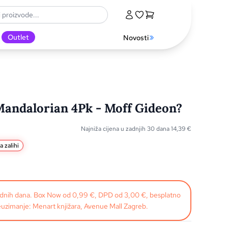
Outlet
Novosti
Mandalorian 4Pk - Moff Gideon?
Najniža cijena u zadnjih 30 dana
14,39
€
a zalihi
radnih dana. Box Now od 0,99 €, DPD od 3,00 €, besplatno
uzimanje: Menart knjižara, Avenue Mall Zagreb.