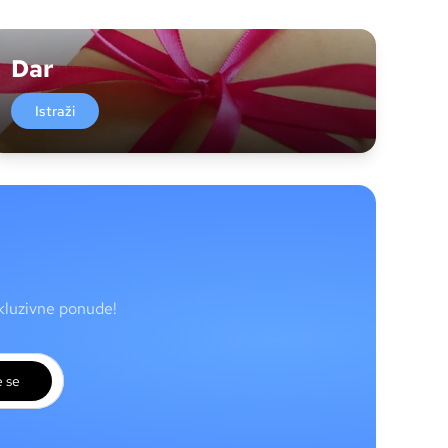
Dar
Istraži
skluzivne ponude!
e se