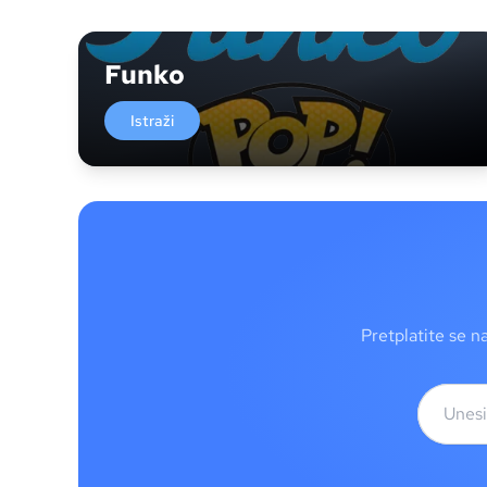
Funko
Istraži
Pretplatite se n