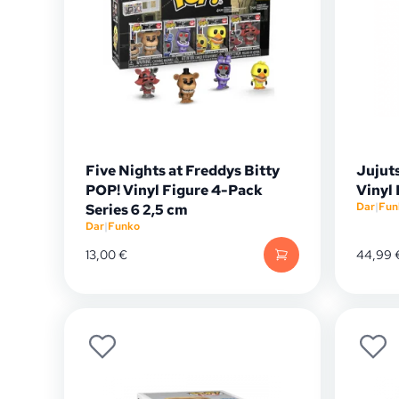
Five Nights at Freddys Bitty
Jujut
POP! Vinyl Figure 4-Pack
Vinyl
Dar
|
Fun
Series 6 2,5 cm
Dar
|
Funko
13,00
€
44,99