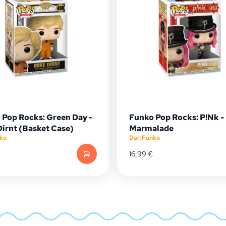
 Pop Rocks: Green Day -
Funko Pop Rocks: P!Nk -
Dirnt (Basket Case)
Marmalade
ko
Dar
|
Funko
16,99
€