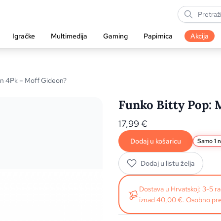
Igračke
Multimedija
Gaming
Papirnica
Akcija
an 4Pk – Moff Gideon?
Funko Bitty Pop: 
17,99
€
Dodaj u košaricu
Samo 1 n
Dodaj u listu želja
Dostava u Hrvatskoj: 3-5 
iznad 40,00 €. Osobno pre