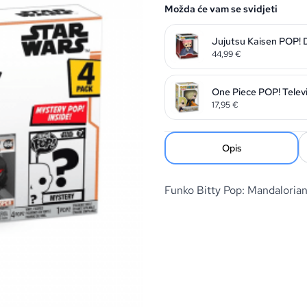
Možda će vam se svidjeti
Jujutsu Kaisen POP! 
44,99
€
One Piece POP! Televi
17,95
€
Opis
Funko Bitty Pop: Mandalori