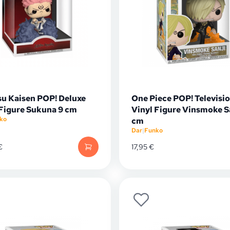
su Kaisen POP! Deluxe
One Piece POP! Televisi
 Figure Sukuna 9 cm
Vinyl Figure Vinsmoke Sa
ko
cm
Dar
|
Funko
€
17,95
€