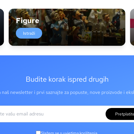
Figure
Istraži
Budite korak ispred drugih
a naš newsletter i prvi saznajte za popuste, nove proizvode i ek
Pretplatit
Slažem se s uvjetima korištenja.