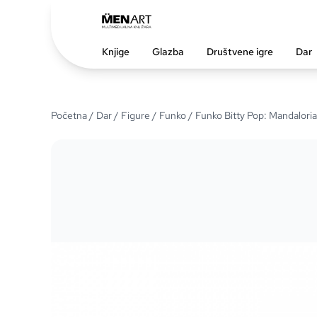
Knjige
Glazba
Društvene igre
Dar
Početna
/
Dar
/
Figure
/
Funko
/ Funko Bitty Pop: Mandalori