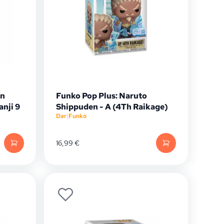
on
Funko Pop Plus: Naruto
nji 9
Shippuden - A (4Th Raikage)
Dar
|
Funko
16,99
€