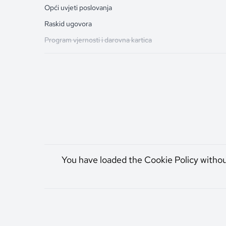
Opći uvjeti poslovanja
Raskid ugovora
Program vjernosti i darovna kartica
You have loaded the Cookie Policy witho