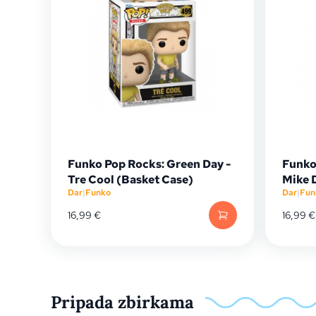
Funko Pop Rocks: Green Day -
Funko
Tre Cool (Basket Case)
Mike 
Dar
|
Funko
Dar
|
Fun
16,99
€
16,99
€
Pripada zbirkama