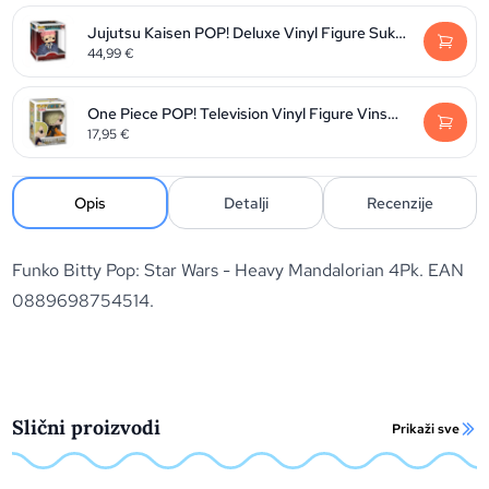
Jujutsu Kaisen POP! Deluxe Vinyl Figure Sukuna 9 cm
44,99
€
One Piece POP! Television Vinyl Figure Vinsmoke Sanji 9 cm
17,95
€
Opis
Detalji
Recenzije
Funko Bitty Pop: Star Wars - Heavy Mandalorian 4Pk. EAN
0889698754514.
Slični proizvodi
Prikaži sve