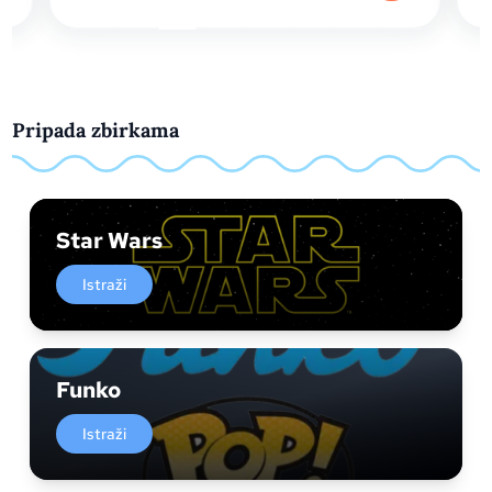
Pripada zbirkama
Star Wars
Istraži
Funko
Istraži