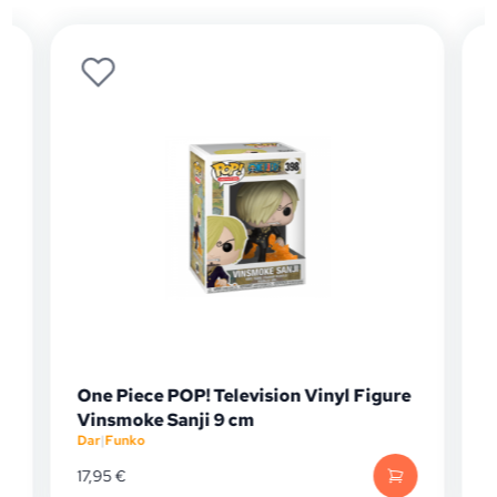
One Piece POP! Television Vinyl Figure
Vinsmoke Sanji 9 cm
Dar
|
Funko
D
17,95
€