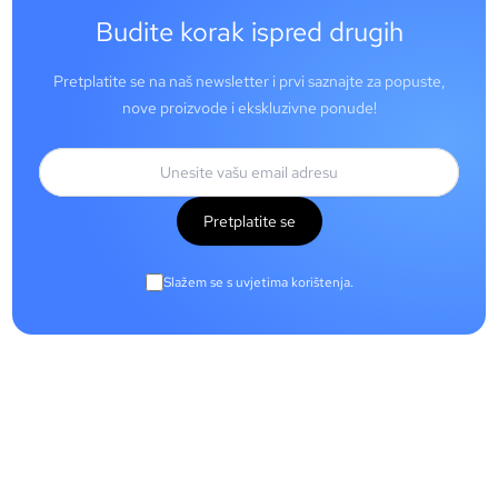
Budite korak ispred drugih
Pretplatite se na naš newsletter i prvi saznajte za popuste,
nove proizvode i ekskluzivne ponude!
Pretplatite se
Slažem se s uvjetima korištenja.