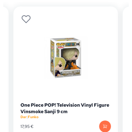
One Piece POP! Television Vinyl Figure
Vinsmoke Sanji 9 cm
Dar
|
Funko
D
17,95
€