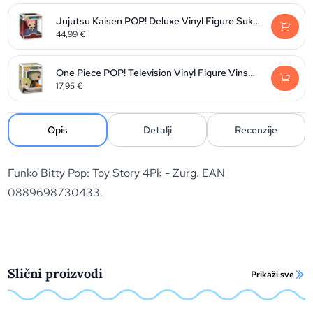
Jujutsu Kaisen POP! Deluxe Vinyl Figure Sukuna 9 cm
44,99
€
One Piece POP! Television Vinyl Figure Vinsmoke Sanji 9 cm
17,95
€
Opis
Detalji
Recenzije
Funko Bitty Pop: Toy Story 4Pk - Zurg. EAN
0889698730433.
Slični proizvodi
Prikaži sve