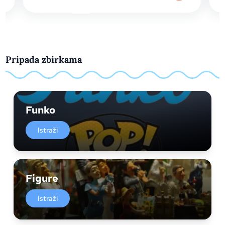
Pripada zbirkama
Funko
Istraži
Figure
Istraži