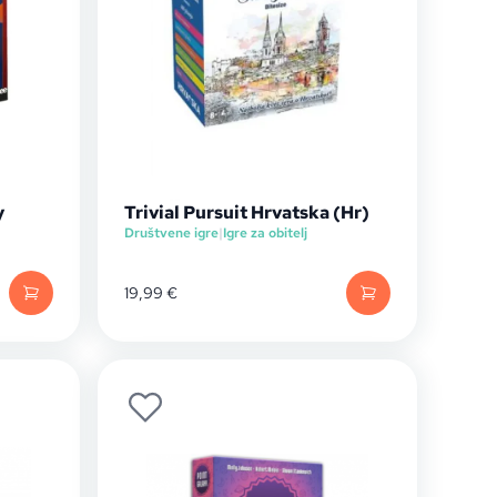
y
Trivial Pursuit Hrvatska (Hr)
Društvene igre
|
Igre za obitelj
19,99
€