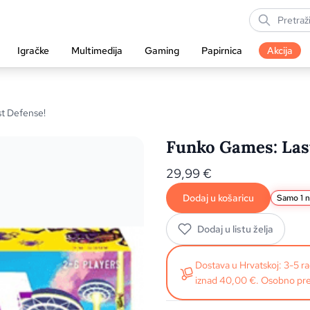
Igračke
Multimedija
Gaming
Papirnica
Akcija
t Defense!
Funko Games: Las
29,99
€
Dodaj u košaricu
Samo 1 n
Dodaj u listu želja
Dostava u Hrvatskoj: 3-5 
iznad 40,00 €. Osobno pre