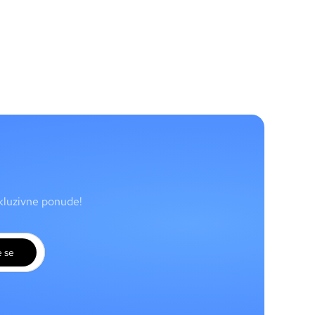
skluzivne ponude!
e se