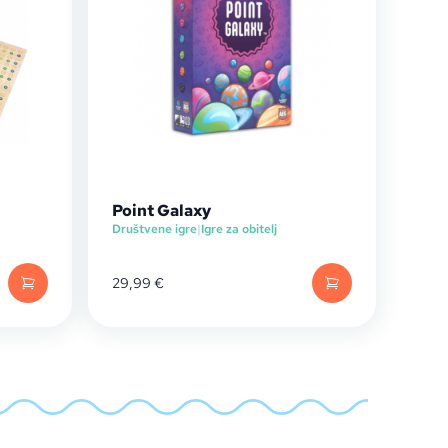
Point Galaxy
Društvene igre
|
Igre za obitelj
29,99
€