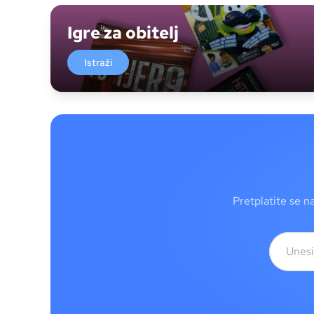
Igre za obitelj
Istraži
Pretplatite se n