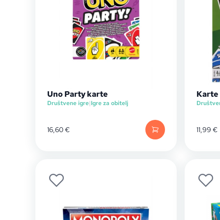
Uno Party karte
Karte 
Društvene igre
|
Igre za obitelj
Društve
16,60
€
11,99
€