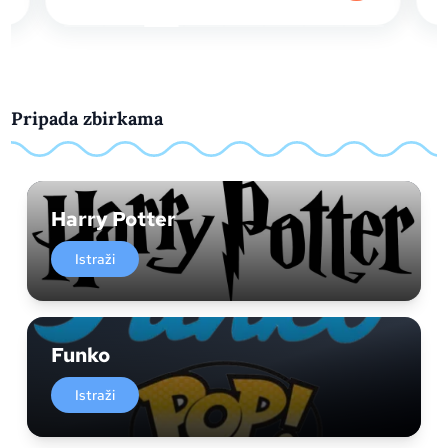
Pripada zbirkama
Harry Potter
Istraži
Funko
Istraži