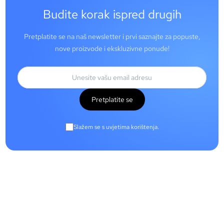
Budite korak ispred drugih
Pretplatite se na naš newsletter i prvi saznajte za popuste,
nove proizvode i ekskluzivne ponude!
Pretplatite se
Slažem se s uvjetima korištenja.