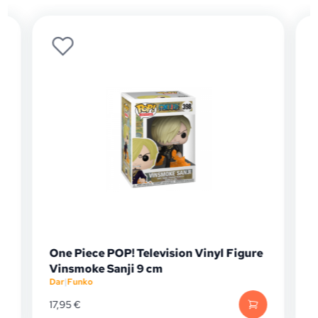
One Piece POP! Television Vinyl Figure
Vinsmoke Sanji 9 cm
Dar
|
Funko
D
17,95
€