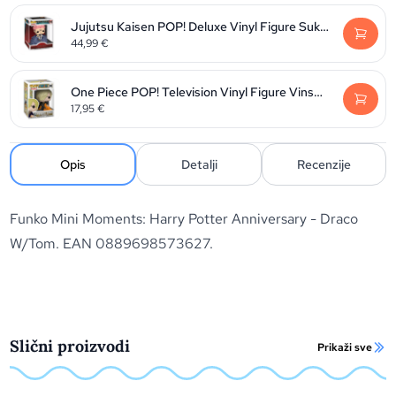
Jujutsu Kaisen POP! Deluxe Vinyl Figure Sukuna 9 cm
44,99
€
One Piece POP! Television Vinyl Figure Vinsmoke Sanji 9 cm
17,95
€
Opis
Detalji
Recenzije
Funko Mini Moments: Harry Potter Anniversary - Draco
W/Tom. EAN 0889698573627.
Slični proizvodi
Prikaži sve