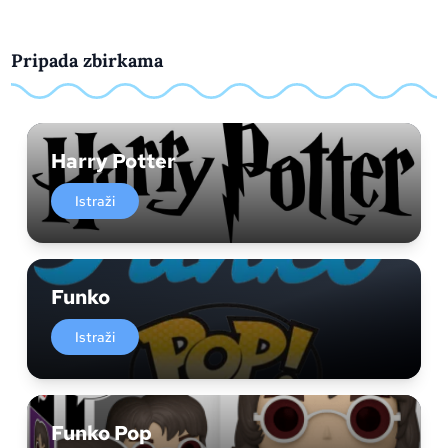
Pripada zbirkama
Harry Potter
Istraži
Funko
Istraži
Funko Pop