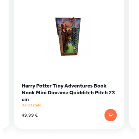
Harry Potter Tiny Adventures Book
H
Nook Mini Diorama Quidditch Pitch 23
1
Da
cm
Dar
|
Ostalo
49,99
€
8