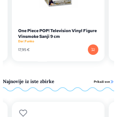
One Piece POP! Television Vinyl Figure
F
Vinsmoke Sanji 9 cm
(
Dar
|
Funko
Da
17,95
€
16
Najnovije iz iste zbirke
Prikaži sve