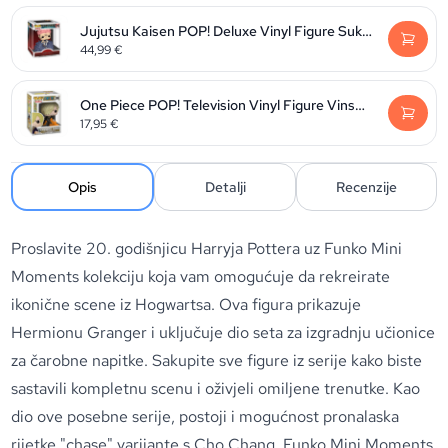
Jujutsu Kaisen POP! Deluxe Vinyl Figure Sukuna 9 cm
44,99
€
One Piece POP! Television Vinyl Figure Vinsmoke Sanji 9 cm
17,95
€
Opis
Detalji
Recenzije
Proslavite 20. godišnjicu Harryja Pottera uz Funko Mini
Moments kolekciju koja vam omogućuje da rekreirate
ikonične scene iz Hogwartsa. Ova figura prikazuje
Hermionu Granger i uključuje dio seta za izgradnju učionice
za čarobne napitke. Sakupite sve figure iz serije kako biste
sastavili kompletnu scenu i oživjeli omiljene trenutke. Kao
dio ove posebne serije, postoji i mogućnost pronalaska
rijetke "chase" varijante s Cho Chang. Funko Mini Moments