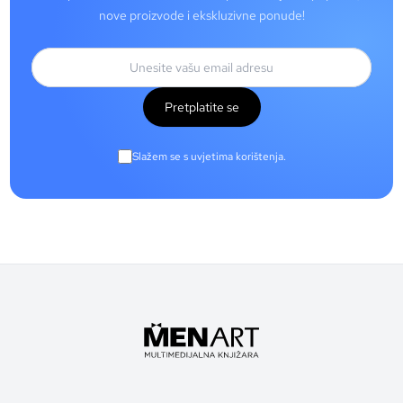
nove proizvode i ekskluzivne ponude!
Pretplatite se
Slažem se s uvjetima korištenja.