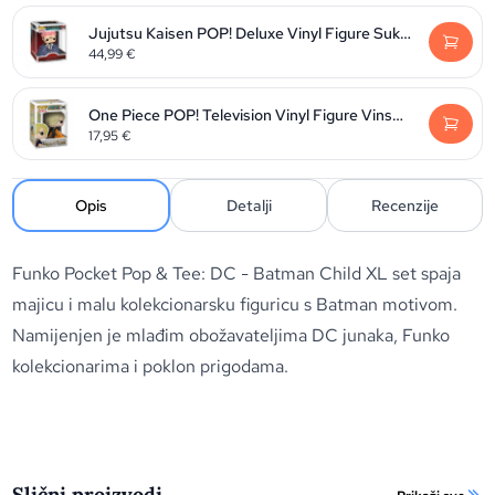
Jujutsu Kaisen POP! Deluxe Vinyl Figure Sukuna 9 cm
44,99
€
One Piece POP! Television Vinyl Figure Vinsmoke Sanji 9 cm
17,95
€
Opis
Detalji
Recenzije
Funko Pocket Pop & Tee: DC - Batman Child XL set spaja
majicu i malu kolekcionarsku figuricu s Batman motivom.
Namijenjen je mlađim obožavateljima DC junaka, Funko
kolekcionarima i poklon prigodama.
Slični proizvodi