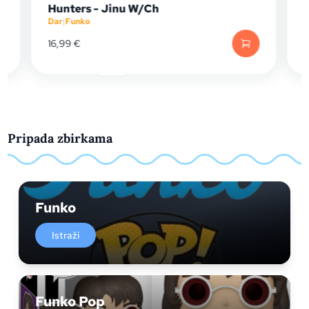
ters - Jinu W/Ch
Crocodile (Ex
Funko
Dar
|
Funko
9
€
19,99
€
Pripada zbirkama
Funko
Istraži
Funko Pop