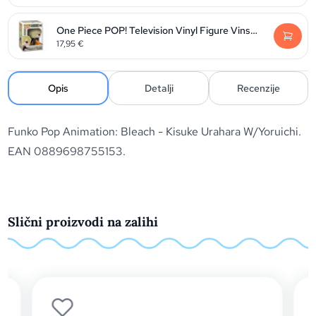
One Piece POP! Television Vinyl Figure Vinsmoke Sanji 9 cm
17,95
€
Opis
Detalji
Recenzije
Funko Pop Animation: Bleach - Kisuke Urahara W/Yoruichi.
EAN 0889698755153.
Slični proizvodi na zalihi