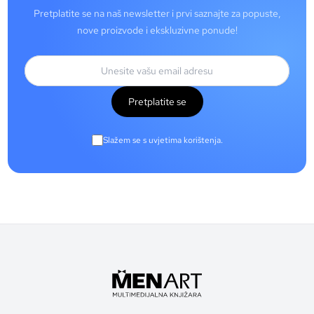
Pretplatite se na naš newsletter i prvi saznajte za popuste,
nove proizvode i ekskluzivne ponude!
Pretplatite se
Slažem se s uvjetima korištenja.