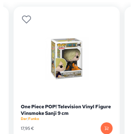
One Piece POP! Television Vinyl Figure
Vinsmoke Sanji 9 cm
Dar
|
Funko
D
17,95
€