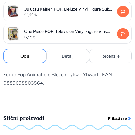
Jujutsu Kaisen POP! Deluxe Vinyl Figure Sukuna 9 cm
44,99
€
One Piece POP! Television Vinyl Figure Vinsmoke Sanji 9 cm
17,95
€
Opis
Detalji
Recenzije
Funko Pop Animation: Bleach Tybw - Yhwach. EAN
0889698803564.
Slični proizvodi
Prikaži sve