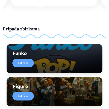
Pripada zbirkama
Funko
Istraži
Figure
Istraži