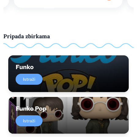
Pripada zbirkama
Funko
Istraži
Funko Pop
Istraži