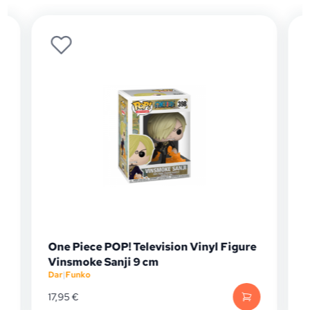
One Piece POP! Television Vinyl Figure
Vinsmoke Sanji 9 cm
Dar
|
Funko
D
17,95
€