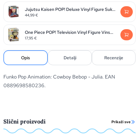
Jujutsu Kaisen POP! Deluxe Vinyl Figure Sukuna 9 cm
44,99
€
One Piece POP! Television Vinyl Figure Vinsmoke Sanji 9 cm
17,95
€
Opis
Detalji
Recenzije
Funko Pop Animation: Cowboy Bebop - Julia. EAN
0889698580236.
Slični proizvodi
Prikaži sve