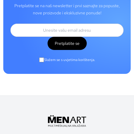
Pretplatite se na naš newsletter i prvi saznajte za popuste,
nove proizvode i ekskluzivne ponude!
Pretplatite se
Slažem se s uvjetima korištenja.