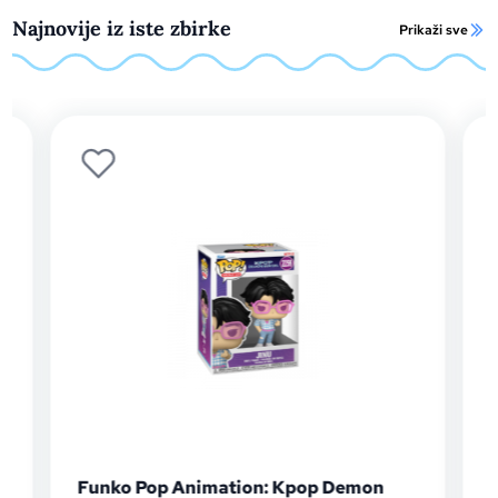
Najnovije iz iste zbirke
Prikaži sve
unko Pop Animation: Kpop Demon
Funko Pop 