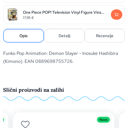
One Piece POP! Television Vinyl Figure Vinsmoke Sanji 9 cm
17,95
€
Opis
Detalji
Recenzije
Funko Pop Animation: Demon Slayer - Inosuke Hashibira
(Kimono). EAN 0889698755726.
Slični proizvodi na zalihi
Novo