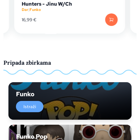
unters - Jinu W/Ch
Crocodile 
ar
|
Funko
Dar
|
Funko
6,99
€
19,99
€
Pripada zbirkama
Funko
Istraži
Funko Pop