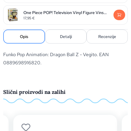
One Piece POP! Television Vinyl Figure Vinsmoke Sanji 9 cm
17,95
€
Opis
Detalji
Recenzije
Funko Pop Animation: Dragon Ball Z - Vegito. EAN
0889698916820.
Slični proizvodi na zalihi