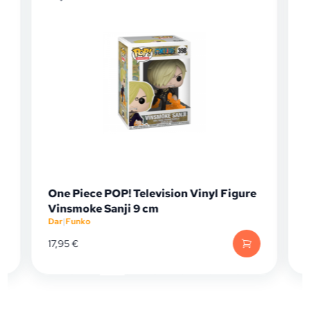
One Piece POP! Television Vinyl Figure
Vinsmoke Sanji 9 cm
Dar
|
Funko
D
17,95
€