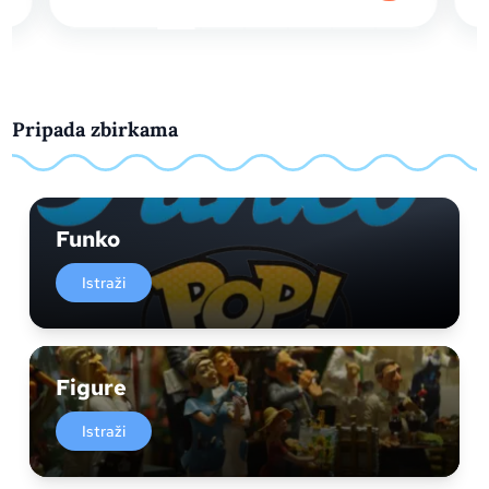
Pripada zbirkama
Funko
Istraži
Figure
Istraži