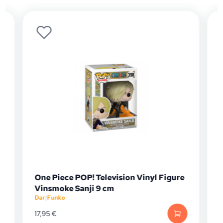
One Piece POP! Television Vinyl Figure
Vinsmoke Sanji 9 cm
Dar
|
Funko
D
17,95
€