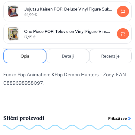
Jujutsu Kaisen POP! Deluxe Vinyl Figure Sukuna 9 cm
44,99
€
One Piece POP! Television Vinyl Figure Vinsmoke Sanji 9 cm
17,95
€
Opis
Detalji
Recenzije
Funko Pop Animation: KPop Demon Hunters - Zoey. EAN
0889698958097.
Slični proizvodi
Prikaži sve