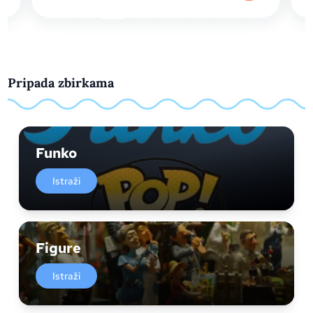
Pripada zbirkama
Funko
Istraži
Figure
Istraži