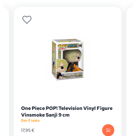
One Piece POP! Television Vinyl Figure
Vinsmoke Sanji 9 cm
Dar
|
Funko
D
17,95
€