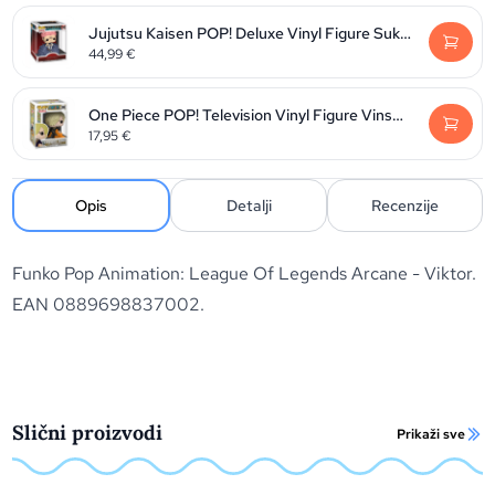
Jujutsu Kaisen POP! Deluxe Vinyl Figure Sukuna 9 cm
44,99
€
One Piece POP! Television Vinyl Figure Vinsmoke Sanji 9 cm
17,95
€
Opis
Detalji
Recenzije
Funko Pop Animation: League Of Legends Arcane - Viktor.
EAN 0889698837002.
Slični proizvodi
Prikaži sve