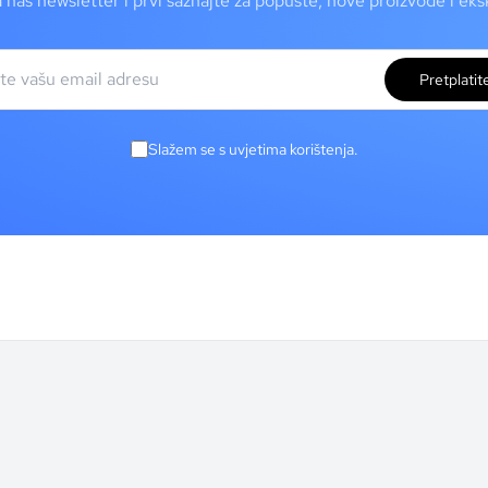
a naš newsletter i prvi saznajte za popuste, nove proizvode i ek
Pretplatit
Slažem se s uvjetima korištenja.