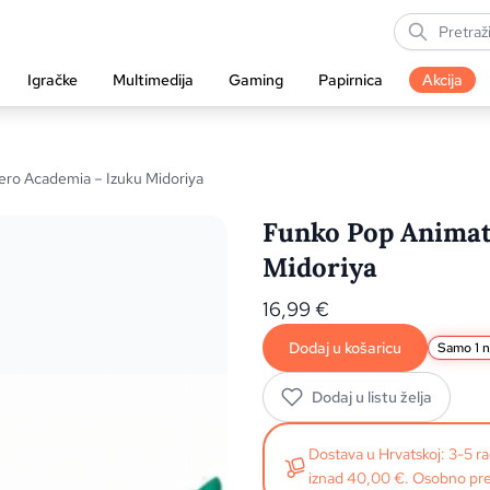
Igračke
Multimedija
Gaming
Papirnica
Akcija
ero Academia – Izuku Midoriya
Funko Pop Animat
Midoriya
16,99
€
Dodaj u košaricu
Samo 1 n
Dodaj u listu želja
Dostava u Hrvatskoj: 3-5 
iznad 40,00 €. Osobno pre