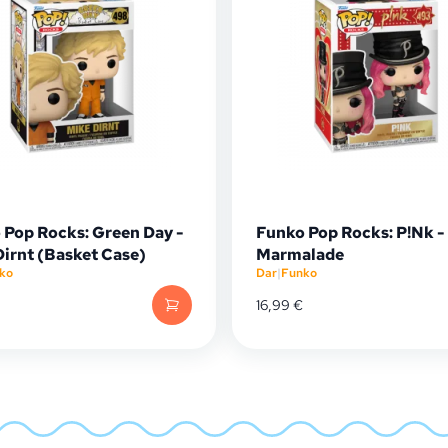
 Pop Rocks: Green Day -
Funko Pop Rocks: P!Nk -
Dirnt (Basket Case)
Marmalade
ko
Dar
|
Funko
16,99
€