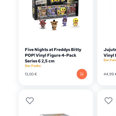
Five Nights at Freddys Bitty
Jujut
POP! Vinyl Figure 4-Pack
Vinyl
Dar
|
Fun
Series 6 2,5 cm
Dar
|
Funko
13,00
€
44,99