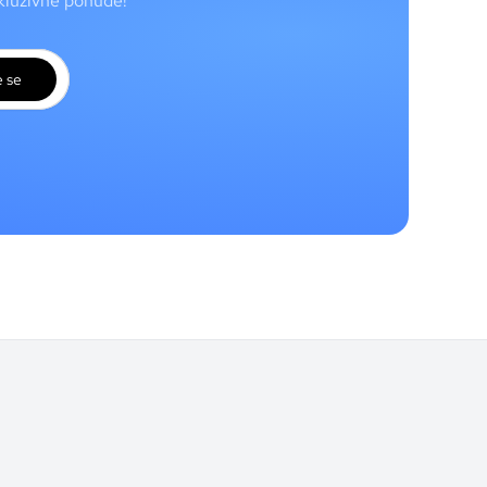
skluzivne ponude!
e se