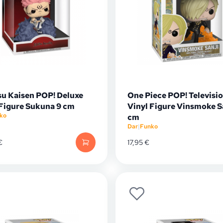
su Kaisen POP! Deluxe
One Piece POP! Televisi
 Figure Sukuna 9 cm
Vinyl Figure Vinsmoke Sa
ko
cm
Dar
|
Funko
€
17,95
€