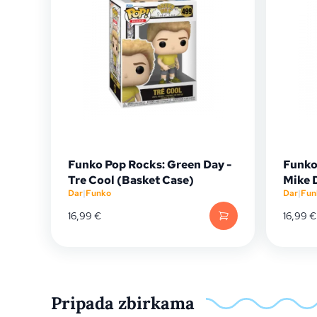
Funko Pop Rocks: Green Day -
Funko
Tre Cool (Basket Case)
Mike 
Dar
|
Funko
Dar
|
Fun
16,99
€
16,99
€
Pripada zbirkama