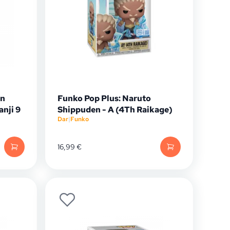
on
Funko Pop Plus: Naruto
nji 9
Shippuden - A (4Th Raikage)
Dar
|
Funko
16,99
€