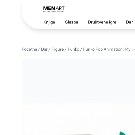
Knjige
Glazba
Društvene igre
Dar
Početna
/
Dar
/
Figure
/
Funko
/ Funko Pop Animation: My H