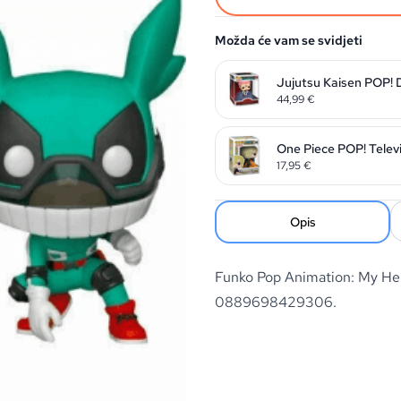
Možda će vam se svidjeti
Jujutsu Kaisen POP! 
44,99
€
One Piece POP! Televi
17,95
€
Opis
Funko Pop Animation: My He
0889698429306.