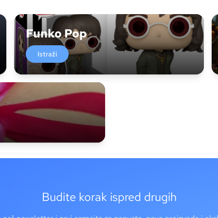
Funko Pop
Istraži
Budite korak ispred drugih