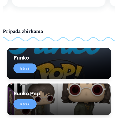
Pripada zbirkama
Funko
Istraži
Funko Pop
Istraži