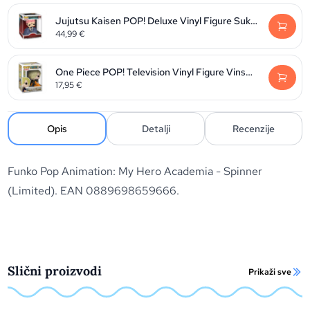
Jujutsu Kaisen POP! Deluxe Vinyl Figure Sukuna 9 cm
44,99
€
One Piece POP! Television Vinyl Figure Vinsmoke Sanji 9 cm
17,95
€
Opis
Detalji
Recenzije
Funko Pop Animation: My Hero Academia - Spinner
(Limited). EAN 0889698659666.
Slični proizvodi
Prikaži sve