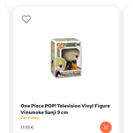
One Piece POP! Television Vinyl Figure
Vinsmoke Sanji 9 cm
Dar
|
Funko
D
17,95
€