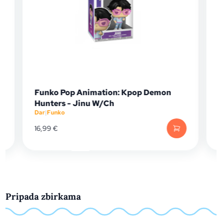
 Animation: Kpop Demon
Funko Pop Animation
Jinu W/Ch
Crocodile (Exc)
Dar
|
Funko
19,99
€
Pripada zbirkama