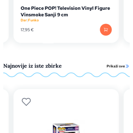
! Television Vinyl Figure
Funko Pop Plus: Naruto
ji 9 cm
(4Th Raikage)
Dar
|
Funko
16,99
€
Najnovije iz iste zbirke
Prikaži sve