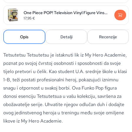
One Piece POP! Television Vinyl Figure Vinsmoke Sanji 9 cm
17,95
€
Opis
Detalji
Recenzije
Tetsutetsu Tetsutetsu je istaknuti lik iz My Hero Academie,
poznat po svojoj čvrstoj osobnosti i sposobnosti da svoje
tijelo pretvori u čelik. Kao student U.A. srednje škole u klasi
1-B, teži postati profesionalni heroj, pokazujući iznimnu
snagu i otpornost u svakoj borbi. Ova Funko Pop figura
donosi esenciju Tetsutetsua u vašu kolekciju, savršena za
obožavatelje serije. Uhvatite njegov odlučan duh i dodajte
ovog jedinstvenog heroja u treningu među svoje omiljene
likove iz My Hero Academie.