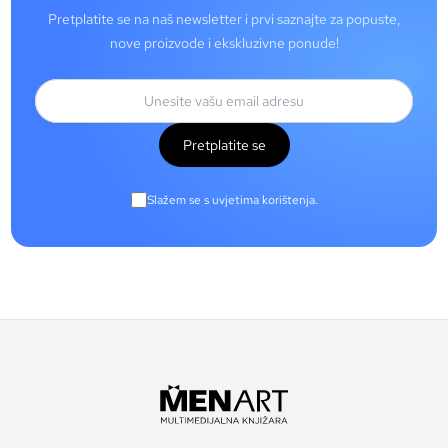
Pretplatite se na naš newsletter i prvi saznajte za popuste,
nove proizvode i ekskluzivne ponude!
Pretplatite se
Slažem se s uvjetima korištenja.