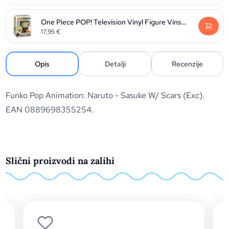
One Piece POP! Television Vinyl Figure Vinsmoke Sanji 9 cm
17,95
€
Opis
Detalji
Recenzije
Funko Pop Animation: Naruto - Sasuke W/ Scars (Exc).
EAN 0889698355254.
Slični proizvodi na zalihi