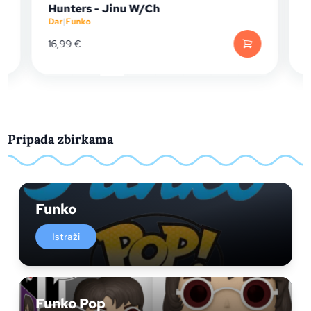
Hunters - Jinu W/Ch
Dar
|
Funko
D
16,99
€
Pripada zbirkama
Funko
Istraži
Funko Pop