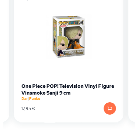
One Piece POP! Television Vinyl Figure
Vinsmoke Sanji 9 cm
Dar
|
Funko
D
17,95
€