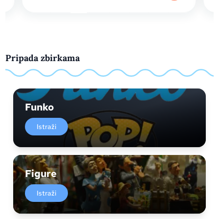
Pripada zbirkama
Funko
Istraži
Figure
Istraži