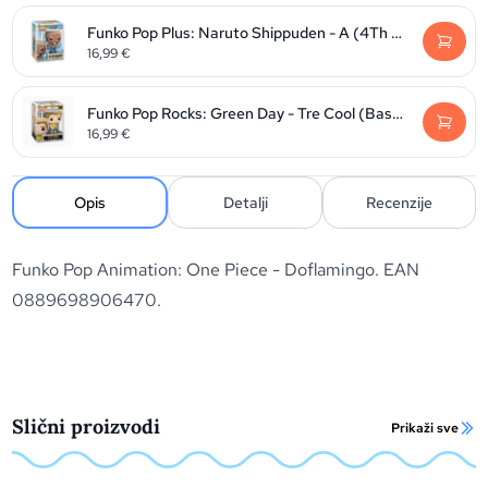
Funko Pop Plus: Naruto Shippuden - A (4Th Raikage)
16,99
€
Funko Pop Rocks: Green Day - Tre Cool (Basket Case)
16,99
€
Opis
Detalji
Recenzije
Funko Pop Animation: One Piece - Doflamingo. EAN
0889698906470.
Slični proizvodi
Prikaži sve