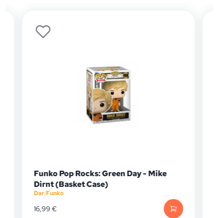
Funko Pop Rocks: Green Day - Mike
Dirnt (Basket Case)
Dar
|
Funko
D
16,99
€