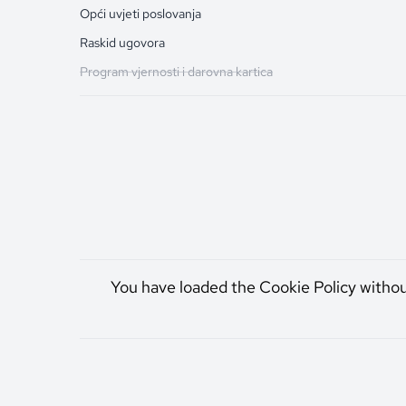
Opći uvjeti poslovanja
Raskid ugovora
Program vjernosti i darovna kartica
You have loaded the Cookie Policy witho