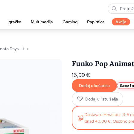
Igračke
Multimedija
Gaming
Papirnica
Akcija
moto Days – Lu
Funko Pop Animat
16,99
€
Dodaj u košaricu
Samo 1 n
Dodaj u listu želja
Dostava u Hrvatskoj: 3-5 
iznad 40,00 €. Osobno pre