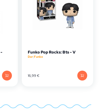
 -
Funko Pop Rocks: Bts - V
Dar
|
Funko
16,99
€