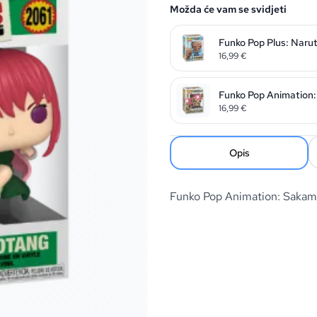
Možda će vam se svidjeti
Funko Pop Plus: Naru
16,99
€
Funko Pop Animation:
16,99
€
Opis
Funko Pop Animation: Saka