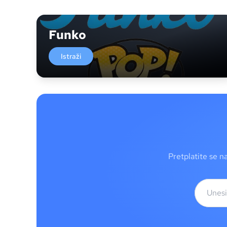
Funko
Istraži
Pretplatite se n