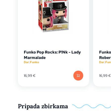
Funko Pop Rocks: P!Nk - Lady
Funko 
Marmalade
Rober
Dar
|
Funko
Dar
|
Fun
16,99
€
16,99
€
Pripada zbirkama