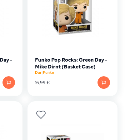
Day -
Funko Pop Rocks: Green Day -
Mike Dirnt (Basket Case)
Dar
|
Funko
16,99
€