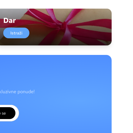
Dar
Istraži
skluzivne ponude!
e se