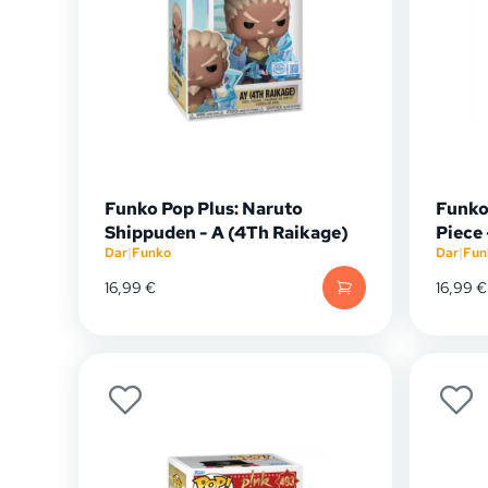
Funko Pop Plus: Naruto
Funko
Shippuden - A (4Th Raikage)
Piece
Dar
|
Funko
Dar
|
Fun
16,99
€
16,99
€