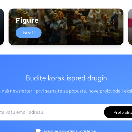
Figure
Istraži
Budite korak ispred drugih
a naš newsletter i prvi saznajte za popuste, nove proizvode i ek
Pretplatit
Slažem se s uvjetima korištenja.