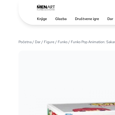
Knjige
Glazba
Društvene igre
Dar
Početna
/
Dar
/
Figure
/
Funko
/ Funko Pop Animation: Saka