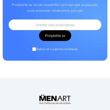
Pretplatite se na naš newsletter i prvi saznajte za popuste,
nove proizvode i ekskluzivne ponude!
Pretplatite se
Slažem se s uvjetima korištenja.