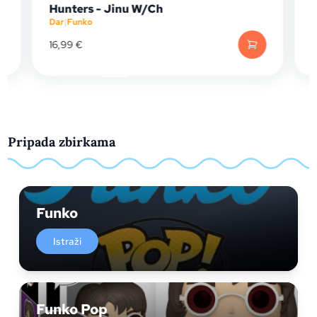
Hunters - Jinu W/Ch
Croco
Dar
|
Funko
Dar
|
Fun
16,99
€
19,99
Pripada zbirkama
Funko
Istraži
Funko Pop