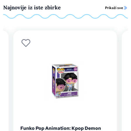
Najnovije iz iste zbirke
Prikaži sve
Funko Pop Animation: Kpop Demon
Funko