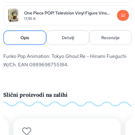
One Piece POP! Television Vinyl Figure Vinsmoke Sanji 9 cm
17,95
€
Opis
Detalji
Recenzije
Funko Pop Animation: Tokyo Ghoul:Re - Hinami Fueguchi
W/Ch. EAN 0889698755184.
Slični proizvodi na zalihi