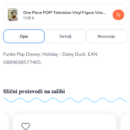
One Piece POP! Television Vinyl Figure Vinsmoke Sanji 9 cm
17,95
€
Opis
Detalji
Recenzije
Funko Pop Disney: Holiday - Daisy Duck. EAN
0889698577465.
Slični proizvodi na zalihi