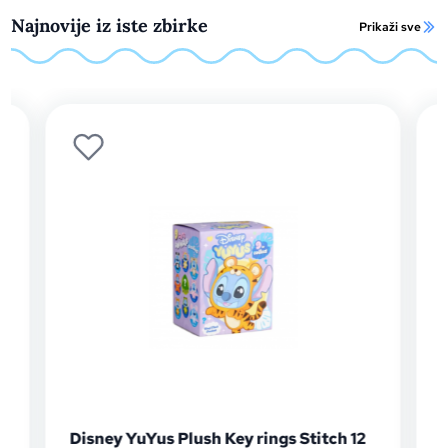
Najnovije iz iste zbirke
Prikaži sve
Disney YuYus Plush Key rings Stitch 12
D