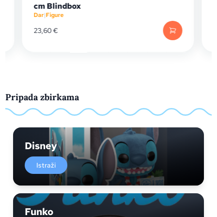
cm Blindbox
A
Dar
|
Figure
Da
23,60
€
19
Pripada zbirkama
Disney
Istraži
Funko