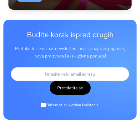
Budite korak ispred drugih
Pretplatite se na naš newsletter i prvi saznajte za popuste,
nove proizvode i ekskluzivne ponude!
Pretplatite se
Slažem se s uvjetima korištenja.