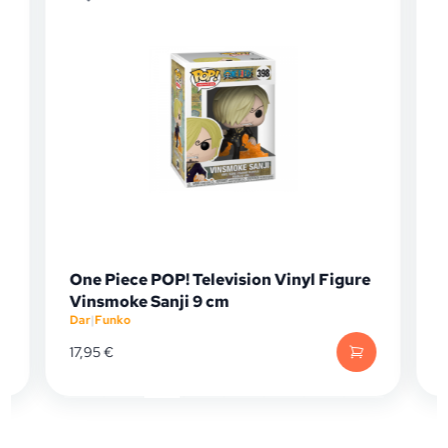
One Piece POP! Television Vinyl Figure
Fun
Vinsmoke Sanji 9 cm
(4T
Dar
|
Funko
Dar
|
17,95
€
16,9