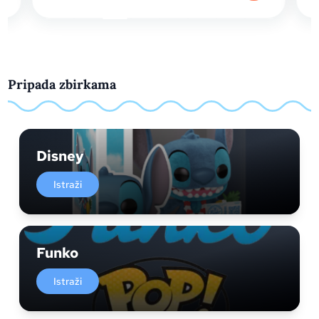
Pripada zbirkama
Disney
Istraži
Funko
Istraži