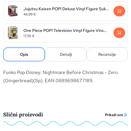
Jujutsu Kaisen POP! Deluxe Vinyl Figure Sukuna 9 cm
44,99
€
One Piece POP! Television Vinyl Figure Vinsmoke Sanji 9 cm
17,95
€
Opis
Detalji
Recenzije
Funko Pop Disney: Nightmare Before Christmas - Zero
(Gingerbread)(Sp). EAN 0889698677189.
Slični proizvodi
Prikaži sve