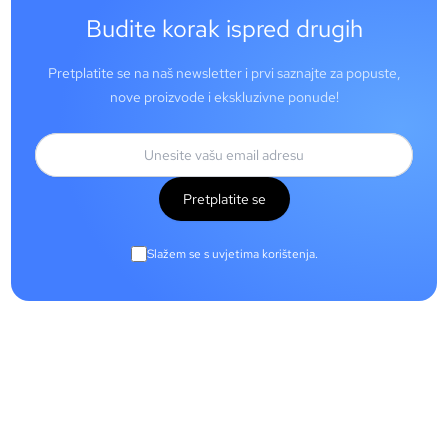
Budite korak ispred drugih
Pretplatite se na naš newsletter i prvi saznajte za popuste,
nove proizvode i ekskluzivne ponude!
Pretplatite se
Slažem se s uvjetima korištenja.