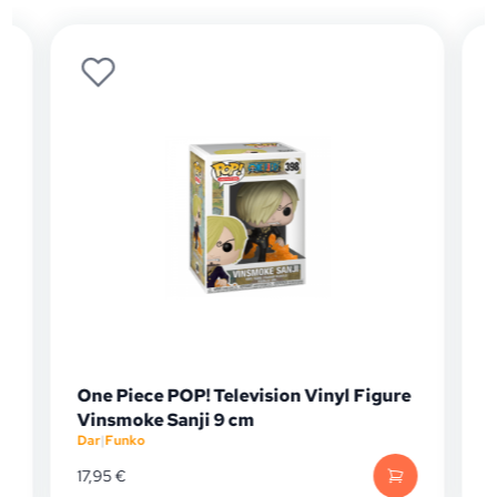
One Piece POP! Television Vinyl Figure
Vinsmoke Sanji 9 cm
Dar
|
Funko
D
17,95
€