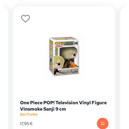
One Piece POP! Television Vinyl Figure
Vinsmoke Sanji 9 cm
Dar
|
Funko
D
17,95
€