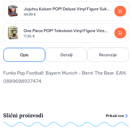
Jujutsu Kaisen POP! Deluxe Vinyl Figure Sukuna 9 cm
44,99
€
One Piece POP! Television Vinyl Figure Vinsmoke Sanji 9 cm
17,95
€
Opis
Detalji
Recenzije
Funko Pop Football: Bayern Munich - Berni The Bear. EAN
0889698937474.
Slični proizvodi
Prikaži sve