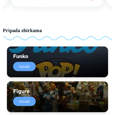
Pripada zbirkama
Funko
Istraži
Figure
Istraži