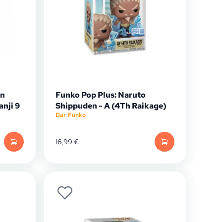
on
Funko Pop Plus: Naruto
nji 9
Shippuden - A (4Th Raikage)
Dar
|
Funko
16,99
€