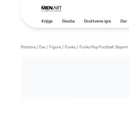
Knjige
Glazba
Društvene igre
Dar
Početna
/
Dar
/
Figure
/
Funko
/ Funko Pop Football: Bayern