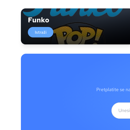
Funko
Istraži
Pretplatite se n