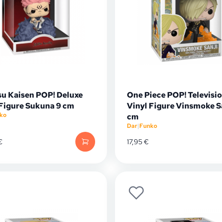
su Kaisen POP! Deluxe
One Piece POP! Televisi
 Figure Sukuna 9 cm
Vinyl Figure Vinsmoke Sa
ko
cm
Dar
|
Funko
€
17,95
€