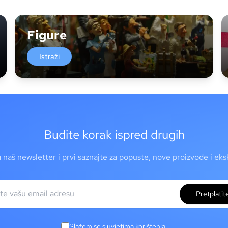
Figure
Istraži
Budite korak ispred drugih
a naš newsletter i prvi saznajte za popuste, nove proizvode i ek
Pretplatit
Slažem se s uvjetima korištenja.