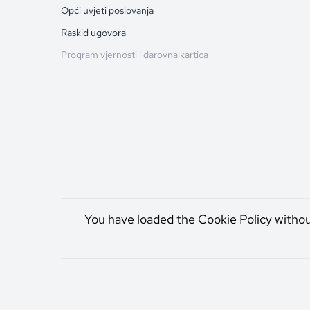
Opći uvjeti poslovanja
Raskid ugovora
Program vjernosti i darovna kartica
You have loaded the Cookie Policy witho