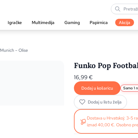
Igračke
Multimedija
Gaming
Papirnica
Akcija
 Munich – Olise
Funko Pop Footbal
16,99
€
Dodaj u košaricu
Samo 1 n
Dodaj u listu želja
Dostava u Hrvatskoj: 3-5 
iznad 40,00 €. Osobno pre