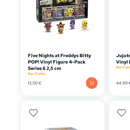
Five Nights at Freddys Bitty
Jujut
POP! Vinyl Figure 4-Pack
Vinyl
Dar
|
Fun
Series 6 2,5 cm
Dar
|
Funko
13,00
€
44,99