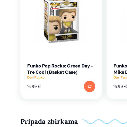
Funko Pop Rocks: Green Day -
Funko
Tre Cool (Basket Case)
Mike 
Dar
|
Funko
Dar
|
Fun
16,99
€
16,99
€
Pripada zbirkama