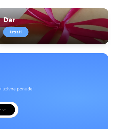
Dar
Istraži
skluzivne ponude!
e se