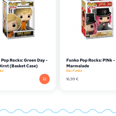
 Pop Rocks: Green Day -
Funko Pop Rocks: P!Nk -
Dirnt (Basket Case)
Marmalade
ko
Dar
|
Funko
16,99
€