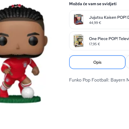
Možda će vam se svidjeti
Jujutsu Kaisen POP! 
44,99
€
One Piece POP! Televi
17,95
€
Opis
Funko Pop Football: Bayern