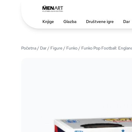
Knjige
Glazba
Društvene igre
Dar
Početna
/
Dar
/
Figure
/
Funko
/ Funko Pop Football: Englan