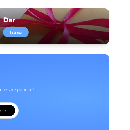
Dar
Istraži
skluzivne ponude!
e se