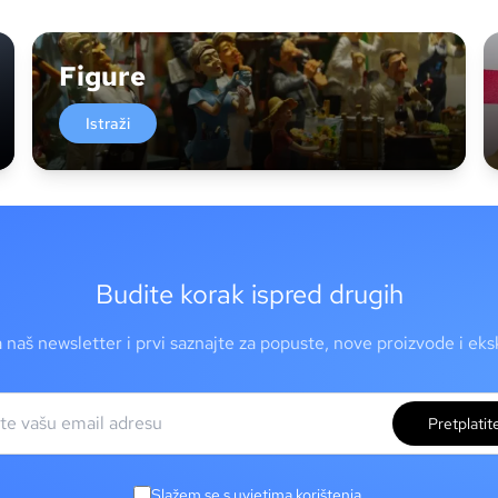
Figure
Istraži
Budite korak ispred drugih
a naš newsletter i prvi saznajte za popuste, nove proizvode i ek
Pretplatit
Slažem se s uvjetima korištenja.