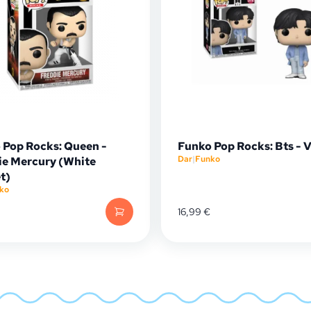
 Pop Rocks: Queen -
Funko Pop Rocks: Bts - 
Dar
|
Funko
ie Mercury (White
t)
ko
16,99
€