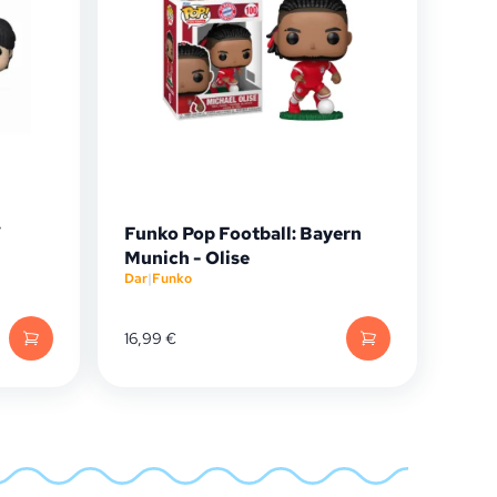
V
Funko Pop Football: Bayern
Munich - Olise
Dar
|
Funko
16,99
€