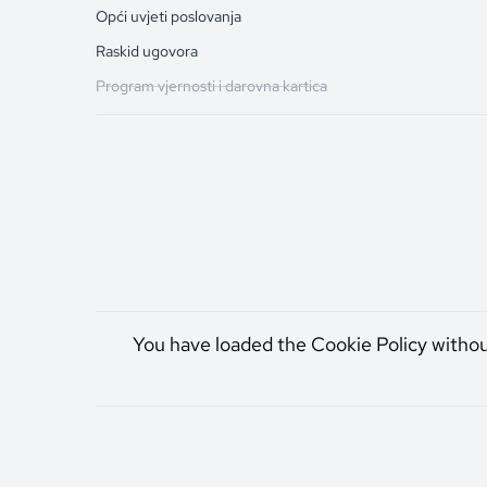
Opći uvjeti poslovanja
Raskid ugovora
Program vjernosti i darovna kartica
You have loaded the Cookie Policy witho