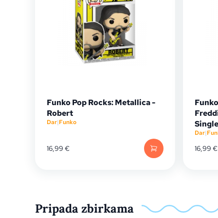
Funko Pop Rocks: Metallica -
Funko
Robert
Fredd
Dar
|
Funko
Single
Dar
|
Fun
16,99
€
16,99
€
Pripada zbirkama