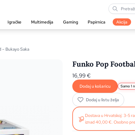
Igračke
Multimedija
Gaming
Papirnica
Akcija
d – Bukayo Saka
Funko Pop Footbal
16,99
€
Dodaj u košaricu
Samo 1 n
Dodaj u listu želja
Dostava u Hrvatskoj: 3-5 
iznad 40,00 €. Osobno pre