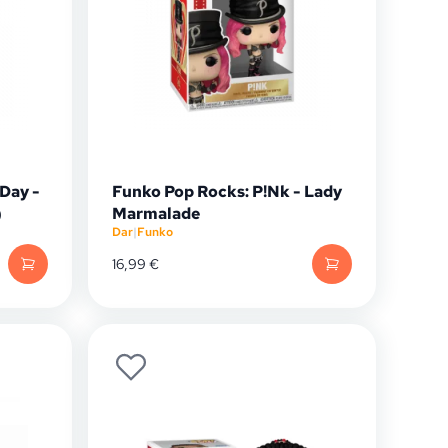
Day -
Funko Pop Rocks: P!Nk - Lady
)
Marmalade
Dar
|
Funko
16,99
€