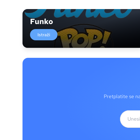
Funko
Istraži
Pretplatite se n