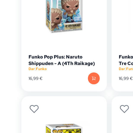
Funko Pop Plus: Naruto
Funko
Shippuden - A (4Th Raikage)
Tre C
Dar
|
Funko
Dar
|
Fun
16,99
€
16,99
€