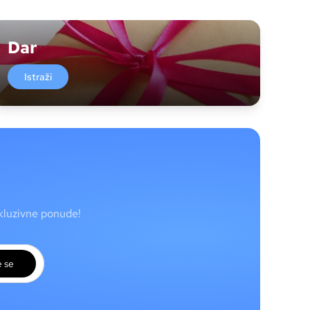
Dar
Istraži
skluzivne ponude!
e se