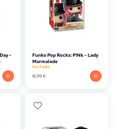
Day -
Funko Pop Rocks: P!Nk - Lady
)
Marmalade
Dar
|
Funko
16,99
€