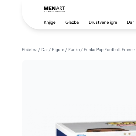
Knjige
Glazba
Društvene igre
Dar
Početna
/
Dar
/
Figure
/
Funko
/ Funko Pop Football: France