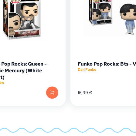
 Pop Rocks: Queen -
Funko Pop Rocks: Bts - 
Dar
|
Funko
ie Mercury (White
t)
ko
16,99
€