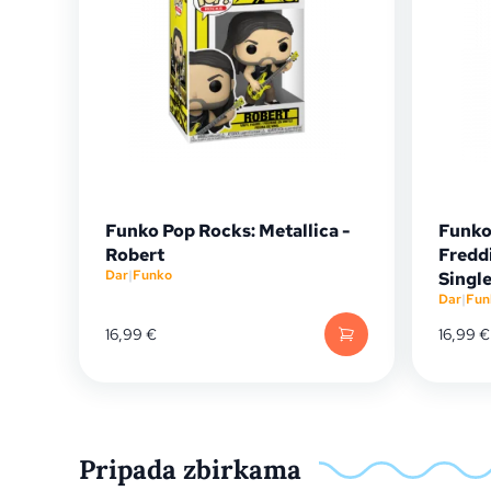
Funko Pop Rocks: Metallica -
Funko
Robert
Fredd
Dar
|
Funko
Single
Dar
|
Fun
16,99
€
16,99
€
Pripada zbirkama