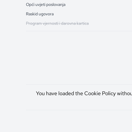
Opći uvjeti poslovanja
Raskid ugovora
Program vjernosti i darovna kartica
You have loaded the Cookie Policy witho