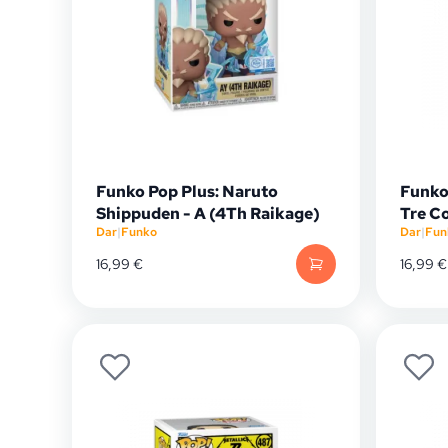
Funko Pop Plus: Naruto
Funko
Shippuden - A (4Th Raikage)
Tre C
Dar
|
Funko
Dar
|
Fun
16,99
€
16,99
€