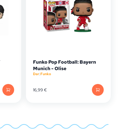
V
Funko Pop Football: Bayern
Munich - Olise
Dar
|
Funko
16,99
€