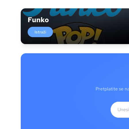
Funko
Istraži
Pretplatite se n