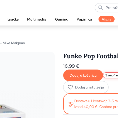
Igračke
Multimedija
Gaming
Papirnica
Akcija
 – Mike Maignan
Funko Pop Footbal
16,99
€
Dodaj u košaricu
Samo 1 n
Dodaj u listu želja
Dostava u Hrvatskoj: 3-5 
iznad 40,00 €. Osobno pre