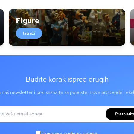
Figure
Istraži
Budite korak ispred drugih
a naš newsletter i prvi saznajte za popuste, nove proizvode i ek
Pretplatit
Slažem se s uvjetima korištenja.