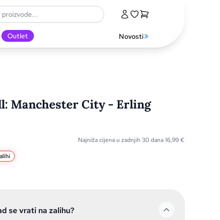
Outlet
Novosti
l: Manchester City - Erling
Najniža cijena u zadnjih 30 dana
16,99
€
lihi
ad se vrati na zalihu?