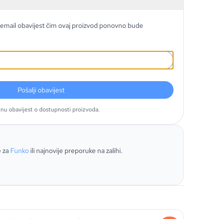
email obavijest čim ovaj proizvod ponovno bude
Pošalji obavijest
tnu obavijest o dostupnosti proizvoda.
e za
Funko
ili najnovije preporuke na zalihi.