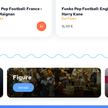
Pop Football: France -
Funko Pop Football: Eng
Maignan
Harry Kane
ko
Dar
|
Funko
16,99
€
Figure
Istraži