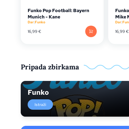
Funko Pop Football: Bayern
Funko 
Munich - Kane
Mike 
Dar
|
Funko
Dar
|
Fun
16,99
€
16,99
€
Pripada zbirkama
Funko
Istraži