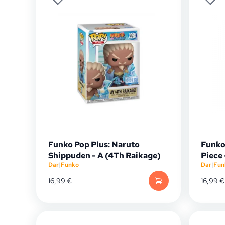
Funko Pop Plus: Naruto
Funko
Shippuden - A (4Th Raikage)
Piece
Dar
|
Funko
Dar
|
Fun
16,99
€
16,99
€