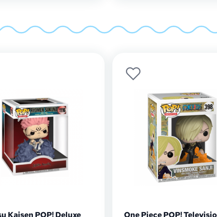
su Kaisen POP! Deluxe
One Piece POP! Televisi