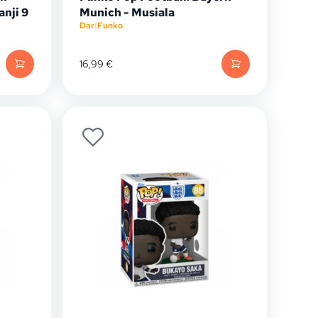
nji 9
Munich - Musiala
Dar
|
Funko
16,99
€