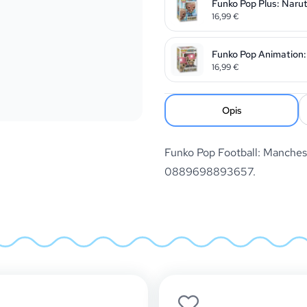
Funko Pop Plus: Naru
16,99
€
Funko Pop Animation:
16,99
€
Opis
Funko Pop Football: Manchest
0889698893657.