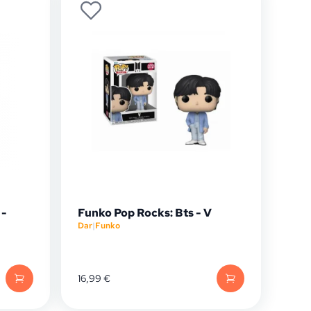
 -
Funko Pop Rocks: Bts - V
Dar
|
Funko
16,99
€