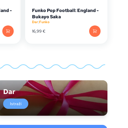
land -
Funko Pop Football: England -
Bukayo Saka
Dar
|
Funko
16,99
€
Dar
Istraži