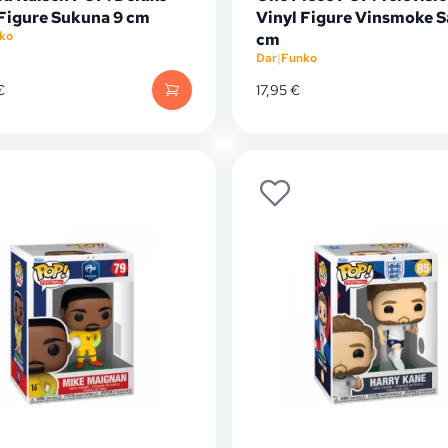
 Figure Sukuna 9 cm
Vinyl Figure Vinsmoke Sa
ko
cm
Dar
|
Funko
€
17,95
€