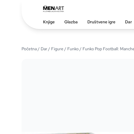
Knjige
Glazba
Društvene igre
Dar
Početna
/
Dar
/
Figure
/
Funko
/ Funko Pop Football: Manches