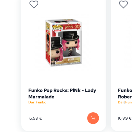
Funko Pop Rocks: P!Nk - Lady
Funko 
Marmalade
Rober
Dar
|
Funko
Dar
|
Fun
16,99
€
16,99
€