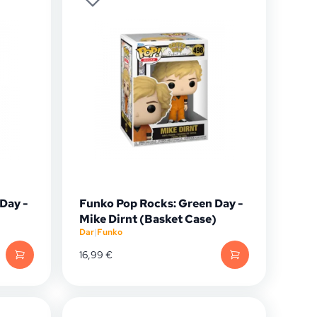
Day -
Funko Pop Rocks: Green Day -
Mike Dirnt (Basket Case)
Dar
|
Funko
16,99
€