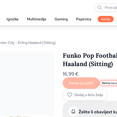
Igračke
Multimedija
Gaming
Papirnica
Akcija
ter City – Erling Haaland (Sitting)
Funko Pop Footbal
Haaland (Sitting)
16,99
€
Nema na zalihi
Nema na za
Dodaj u listu želja
Želite li obavijest k