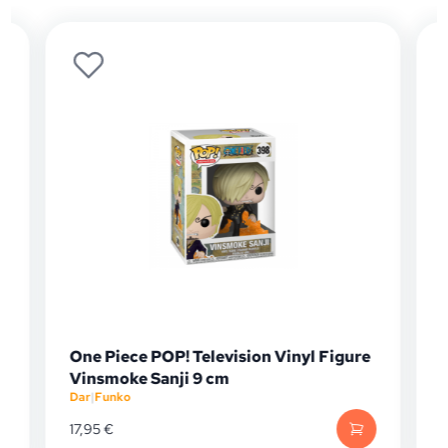
One Piece POP! Television Vinyl Figure
Vinsmoke Sanji 9 cm
Dar
|
Funko
D
17,95
€