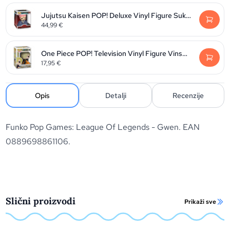
Jujutsu Kaisen POP! Deluxe Vinyl Figure Sukuna 9 cm
44,99
€
One Piece POP! Television Vinyl Figure Vinsmoke Sanji 9 cm
17,95
€
Opis
Detalji
Recenzije
Funko Pop Games: League Of Legends - Gwen. EAN
0889698861106.
Slični proizvodi
Prikaži sve