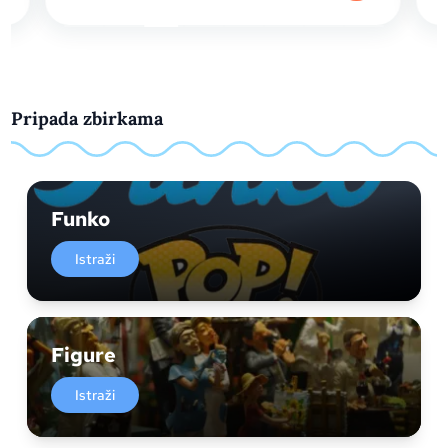
Pripada zbirkama
Funko
Istraži
Figure
Istraži