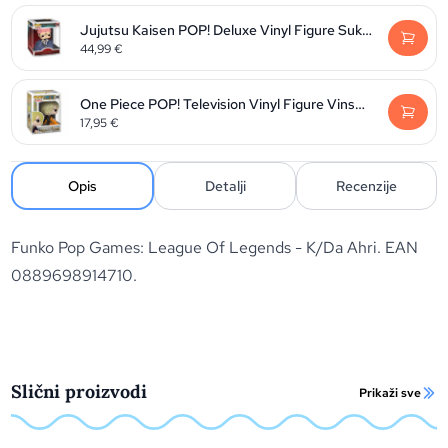
Jujutsu Kaisen POP! Deluxe Vinyl Figure Sukuna 9 cm
44,99
€
One Piece POP! Television Vinyl Figure Vinsmoke Sanji 9 cm
17,95
€
Opis
Detalji
Recenzije
Funko Pop Games: League Of Legends - K/Da Ahri. EAN
0889698914710.
Slični proizvodi
Prikaži sve