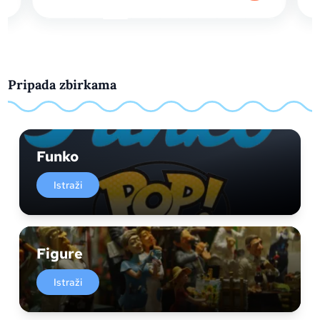
Pripada zbirkama
Funko
Istraži
Figure
Istraži