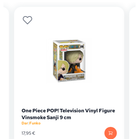
One Piece POP! Television Vinyl Figure
Vinsmoke Sanji 9 cm
Dar
|
Funko
D
17,95
€