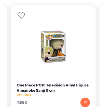
One Piece POP! Television Vinyl Figure
Vinsmoke Sanji 9 cm
Dar
|
Funko
D
17,95
€