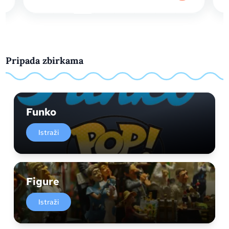
Pripada zbirkama
Funko
Istraži
Figure
Istraži