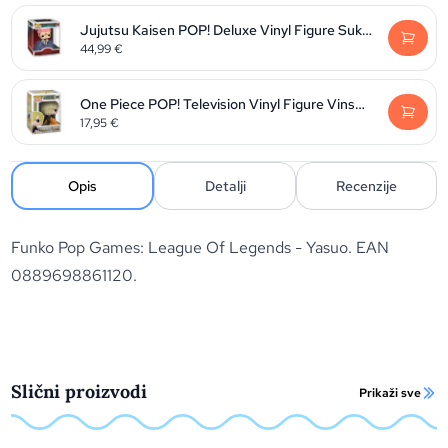
Jujutsu Kaisen POP! Deluxe Vinyl Figure Sukuna 9 cm
44,99
€
One Piece POP! Television Vinyl Figure Vinsmoke Sanji 9 cm
17,95
€
Opis
Detalji
Recenzije
Funko Pop Games: League Of Legends - Yasuo. EAN
0889698861120.
Slični proizvodi
Prikaži sve