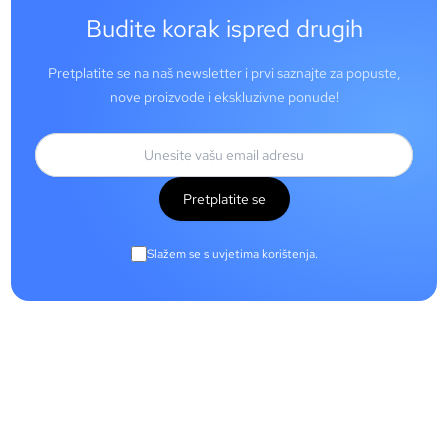
Budite korak ispred drugih
Pretplatite se na naš newsletter i prvi saznajte za popuste,
nove proizvode i ekskluzivne ponude!
Pretplatite se
Slažem se s uvjetima korištenja.