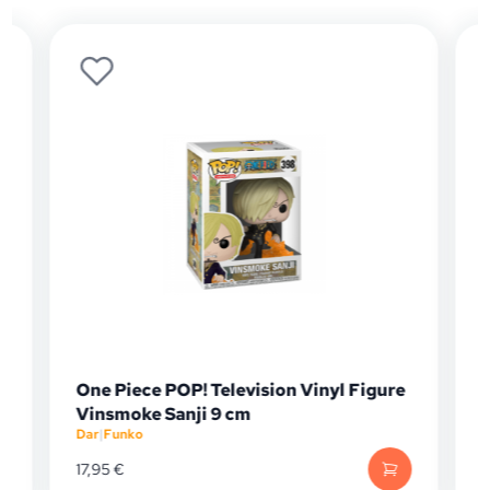
One Piece POP! Television Vinyl Figure
Vinsmoke Sanji 9 cm
Dar
|
Funko
D
17,95
€