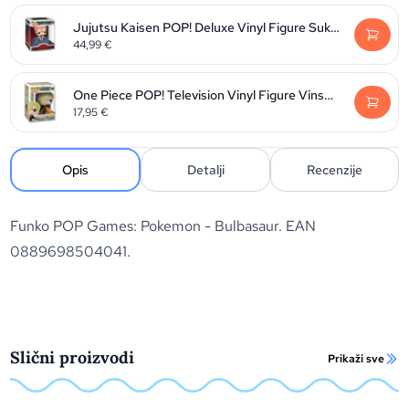
Jujutsu Kaisen POP! Deluxe Vinyl Figure Sukuna 9 cm
44,99
€
One Piece POP! Television Vinyl Figure Vinsmoke Sanji 9 cm
17,95
€
Opis
Detalji
Recenzije
Funko POP Games: Pokemon - Bulbasaur. EAN
0889698504041.
Slični proizvodi
Prikaži sve