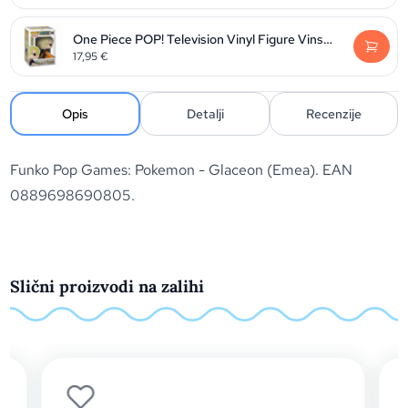
One Piece POP! Television Vinyl Figure Vinsmoke Sanji 9 cm
17,95
€
Opis
Detalji
Recenzije
Funko Pop Games: Pokemon - Glaceon (Emea). EAN
0889698690805.
Slični proizvodi na zalihi