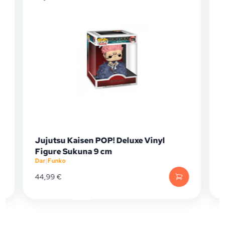
Jujutsu Kaisen POP! Deluxe Vinyl
One P
Figure Sukuna 9 cm
Vinsm
Dar
|
Funko
Dar
|
Fun
44,99
€
17,95
€