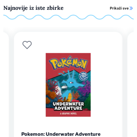
Najnovije iz iste zbirke
Prikaži sve
Pokemon: Underwater Adventure
Pokem