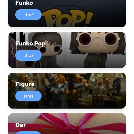
Funko
Istraži
Funko Pop
Istraži
Figure
Istraži
Dar