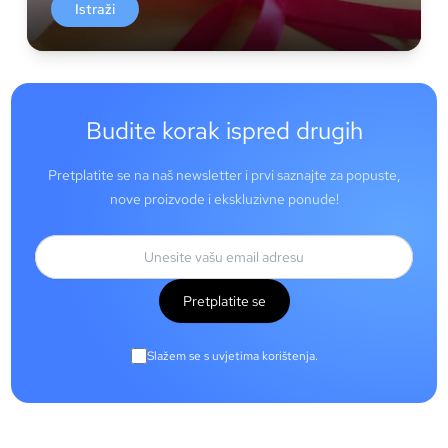
Istraži
Budite korak ispred drugih
Pretplatite se na naš newsletter i prvi saznajte za popuste,
nove proizvode i ekskluzivne ponude!
Pretplatite se
Slažem se s uvjetima korištenja.