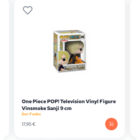
One Piece POP! Television Vinyl Figure
Vinsmoke Sanji 9 cm
Dar
|
Funko
D
17,95
€