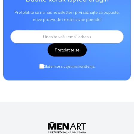
Pretplatite se na naš newsletter i prvi saznajte za popuste,
nove proizvode i ekskluzivne ponude!
Pretplatite se
Slažem se s uvjetima korištenja.