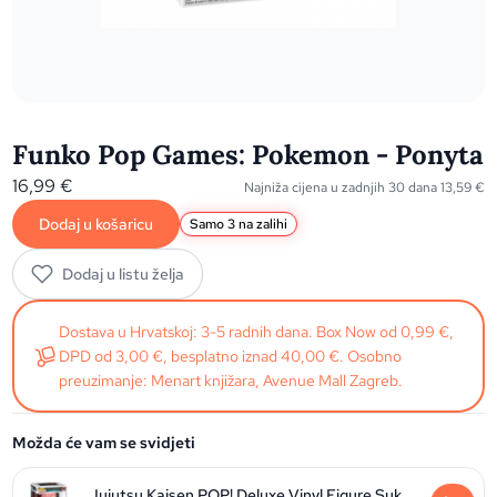
Funko Pop Games: Pokemon - Ponyta
16,99
€
Najniža cijena u zadnjih 30 dana
13,59
€
Dodaj u košaricu
Samo 3 na zalihi
Dodaj u listu želja
Dostava u Hrvatskoj: 3-5 radnih dana. Box Now od 0,99 €,
DPD od 3,00 €, besplatno iznad 40,00 €. Osobno
preuzimanje: Menart knjižara, Avenue Mall Zagreb.
Možda će vam se svidjeti
Jujutsu Kaisen POP! Deluxe Vinyl Figure Sukuna 9 cm