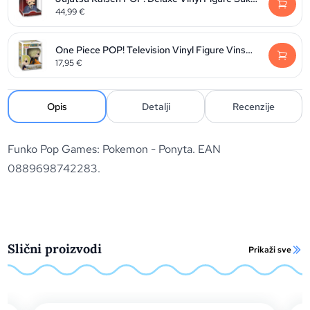
44,99
€
One Piece POP! Television Vinyl Figure Vinsmoke Sanji 9 cm
17,95
€
Opis
Detalji
Recenzije
Funko Pop Games: Pokemon - Ponyta. EAN
0889698742283.
Slični proizvodi
Prikaži sve