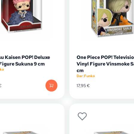
su Kaisen POP! Deluxe
One Piece POP! Televisi
 Figure Sukuna 9 cm
Vinyl Figure Vinsmoke Sa
ko
cm
Dar
|
Funko
€
17,95
€