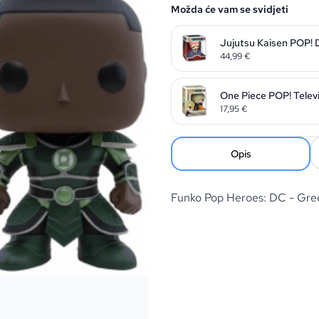
Možda će vam se svidjeti
Jujutsu Kaisen POP! 
44,99
€
One Piece POP! Televi
17,95
€
Opis
Funko Pop Heroes: DC - Gr