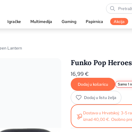
Igračke
Multimedija
Gaming
Papirnica
Akcija
een Lantern
Funko Pop Heroes
16,99
€
Dodaj u košaricu
Samo 1 n
Dodaj u listu želja
Dostava u Hrvatskoj: 3-5 
iznad 40,00 €. Osobno pre