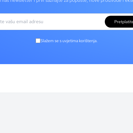
a naš newsletter i prvi saznajte za popuste, nove proizvode i ek
Pretplatit
Slažem se s uvjetima korištenja.