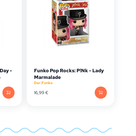
Day -
Funko Pop Rocks: P!Nk - Lady
)
Marmalade
Dar
|
Funko
16,99
€