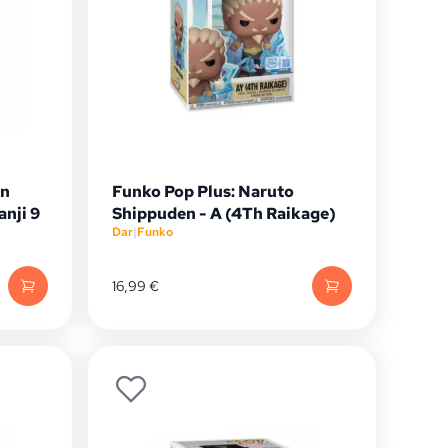
on
Funko Pop Plus: Naruto
nji 9
Shippuden - A (4Th Raikage)
Dar
|
Funko
16,99
€