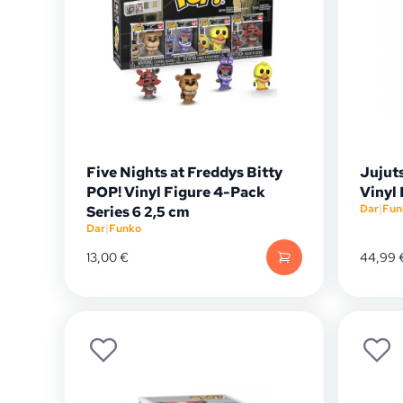
Five Nights at Freddys Bitty
Jujut
POP! Vinyl Figure 4-Pack
Vinyl
Dar
|
Fun
Series 6 2,5 cm
Dar
|
Funko
13,00
€
44,99