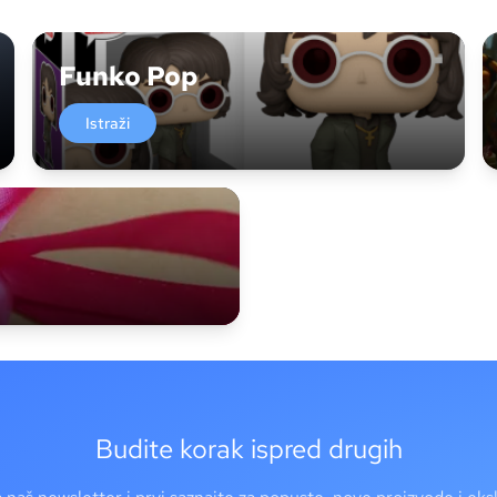
Funko Pop
Istraži
Budite korak ispred drugih