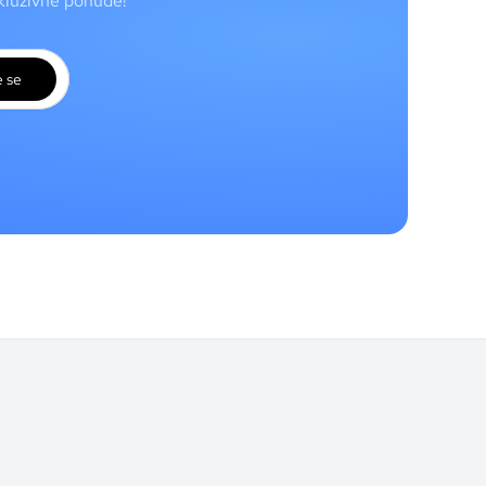
skluzivne ponude!
e se