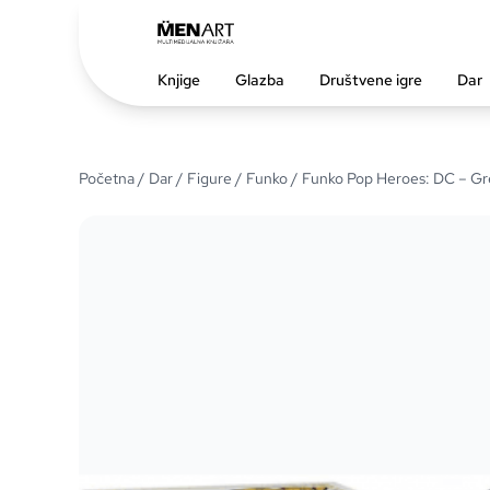
Knjige
Glazba
Društvene igre
Dar
Početna
/
Dar
/
Figure
/
Funko
/ Funko Pop Heroes: DC – Gr