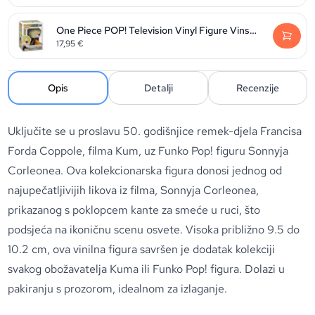
One Piece POP! Television Vinyl Figure Vinsmoke Sanji 9 cm
17,95
€
Opis
Detalji
Recenzije
Uključite se u proslavu 50. godišnjice remek-djela Francisa
Forda Coppole, filma Kum, uz Funko Pop! figuru Sonnyja
Corleonea. Ova kolekcionarska figura donosi jednog od
najupečatljivijih likova iz filma, Sonnyja Corleonea,
prikazanog s poklopcem kante za smeće u ruci, što
podsjeća na ikoničnu scenu osvete. Visoka približno 9.5 do
10.2 cm, ova vinilna figura savršen je dodatak kolekciji
svakog obožavatelja Kuma ili Funko Pop! figura. Dolazi u
pakiranju s prozorom, idealnom za izlaganje.