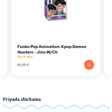
Funko Pop Animation: Kpop Demon
Funko
Hunters - Jinu W/Ch
Croco
Dar
|
Funko
Dar
|
Fun
16,99
€
19,99
Pripada zbirkama