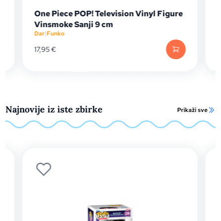
One Piece POP! Television Vinyl Figure
Funko Po
Vinsmoke Sanji 9 cm
(4Th Ra
Dar
|
Funko
Dar
|
Funko
17,95
€
16,99
€
Najnovije iz iste zbirke
Prikaži sve