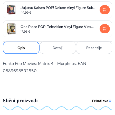
Jujutsu Kaisen POP! Deluxe Vinyl Figure Sukuna 9 cm
44,99
€
One Piece POP! Television Vinyl Figure Vinsmoke Sanji 9 cm
17,95
€
Opis
Detalji
Recenzije
Funko Pop Movies: Matrix 4 - Morpheus. EAN
0889698592550.
Slični proizvodi
Prikaži sve