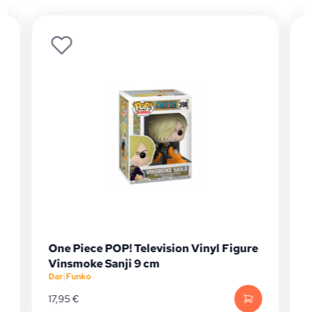
One Piece POP! Television Vinyl Figure
Vinsmoke Sanji 9 cm
Dar
|
Funko
D
17,95
€