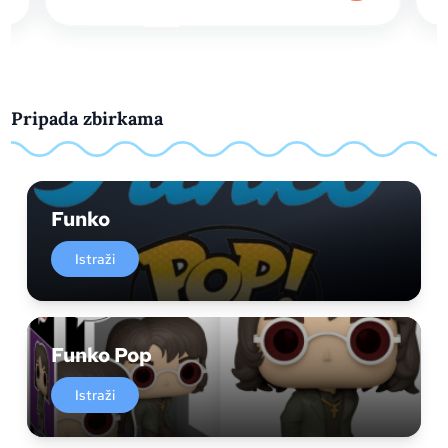
Pripada zbirkama
Funko
Istraži
Funko Pop
Istraži