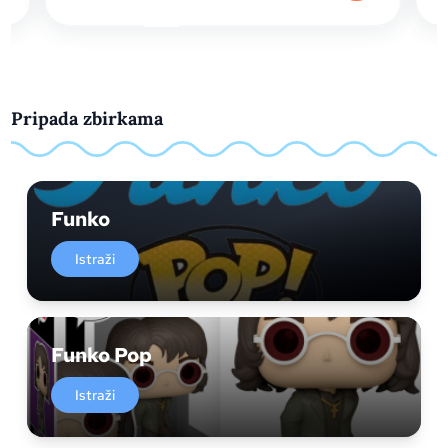
Pripada zbirkama
Funko
Istraži
Funko Pop
Istraži