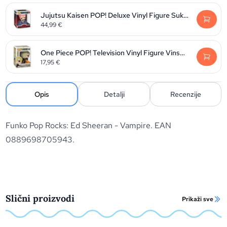
Jujutsu Kaisen POP! Deluxe Vinyl Figure Sukuna 9 cm
44,99
€
One Piece POP! Television Vinyl Figure Vinsmoke Sanji 9 cm
17,95
€
Opis
Detalji
Recenzije
Funko Pop Rocks: Ed Sheeran - Vampire. EAN
0889698705943.
Slični proizvodi
Prikaži sve