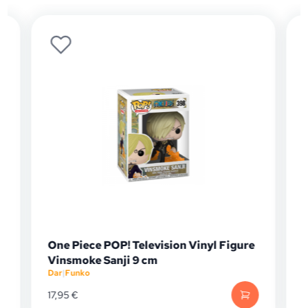
One Piece POP! Television Vinyl Figure
Vinsmoke Sanji 9 cm
Dar
|
Funko
D
17,95
€