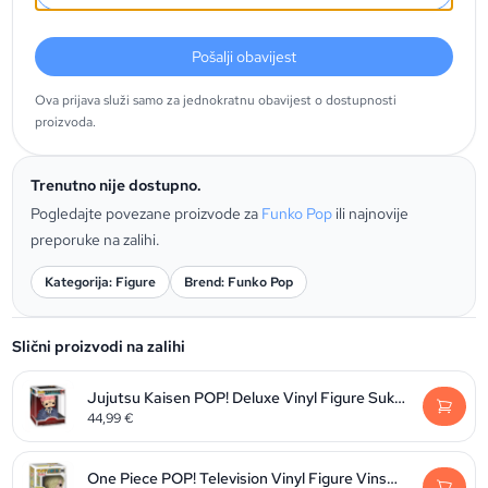
Pošalji obavijest
Ova prijava služi samo za jednokratnu obavijest o dostupnosti
proizvoda.
Trenutno nije dostupno.
Pogledajte povezane proizvode za
Funko Pop
ili najnovije
preporuke na zalihi.
Kategorija: Figure
Brend: Funko Pop
Slični proizvodi na zalihi
Jujutsu Kaisen POP! Deluxe Vinyl Figure Sukuna 9 cm
44,99
€
One Piece POP! Television Vinyl Figure Vinsmoke Sanji 9 cm