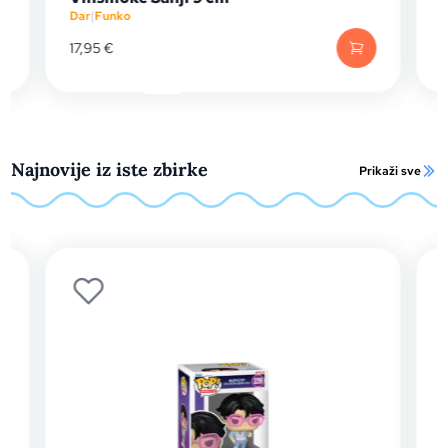
Dar
|
Funko
D
17,95
€
Najnovije iz iste zbirke
Prikaži sve