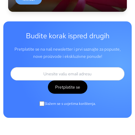
Budite korak ispred drugih
Pretplatite se na naš newsletter i prvi saznajte za popuste,
nove proizvode i ekskluzivne ponude!
Pretplatite se
Slažem se s uvjetima korištenja.