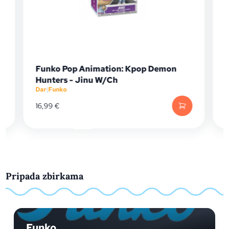
Funko Pop Animation: Kpop Demon
Hunters - Jinu W/Ch
Dar
|
Funko
D
16,99
€
Pripada zbirkama
Funko