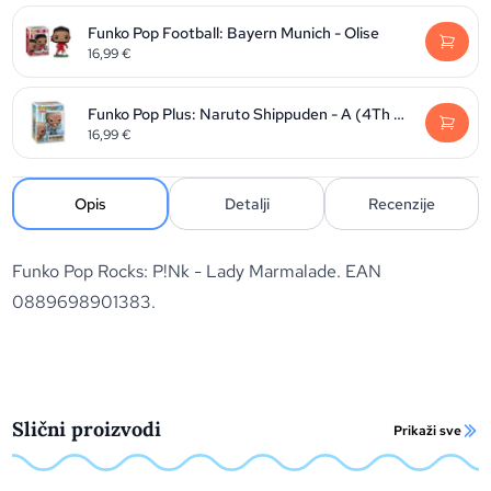
Funko Pop Football: Bayern Munich - Olise
16,99
€
Funko Pop Plus: Naruto Shippuden - A (4Th Raikage)
16,99
€
Opis
Detalji
Recenzije
Funko Pop Rocks: P!Nk - Lady Marmalade. EAN
0889698901383.
Slični proizvodi
Prikaži sve