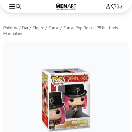
Početna
/
Dar
/
Figure
/
Funko
/ Funko Pop Rocks: P!Nk – Lady
Marmalade