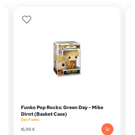
Funko Pop Rocks: Green Day - Mike
Dirnt (Basket Case)
Dar
|
Funko
D
16,99
€