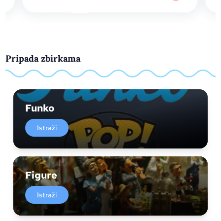
Pripada zbirkama
Funko
Istraži
Figure
Istraži